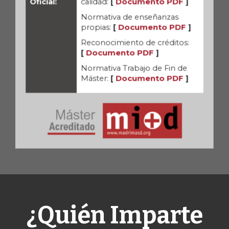
Oficial:
calidad:
[
Documento PDF
]
Normativa de enseñanzas
propias:
[
Documento PDF
]
Reconocimiento de créditos:
[
Documento PDF
]
Normativa Trabajo de Fin de
Máster:
[
Documento PDF
]
¿Quién Imparte