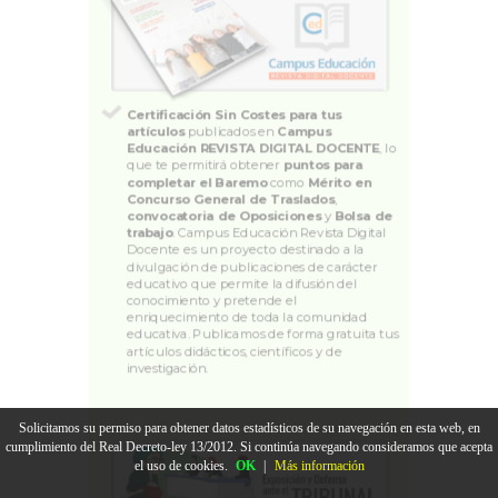
Certificación Sin Costes para tus
artículos
publicados en
Campus
Educación REVISTA DIGITAL DOCENTE
, lo
que te permitirá obtener
puntos para
completar el Baremo
como
Mérito en
Concurso General de Traslados
,
convocatoria de Oposiciones
y
Bolsa de
trabajo
. Campus Educación Revista Digital
Docente es un proyecto destinado a la
divulgación de publicaciones de carácter
educativo que permite la difusión del
conocimiento y pretende el
enriquecimiento de toda la comunidad
educativa. Publicamos de forma gratuita tus
artículos didácticos, científicos y de
investigación.
Solicitamos su permiso para obtener datos estadísticos de su navegación en esta web, en
cumplimiento del Real Decreto-ley 13/2012. Si continúa navegando consideramos que acepta
el uso de cookies.
OK
|
Más información