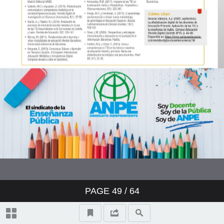
PAGE
49
/ 64