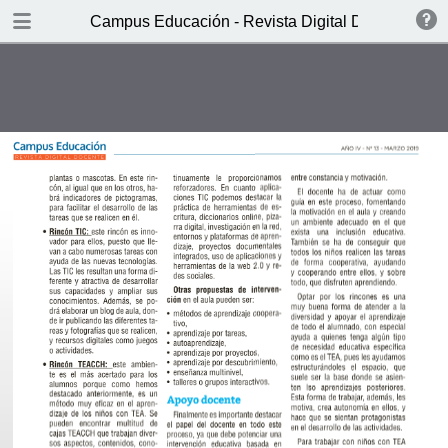
DOWNLOAD
Campus Educación - Revista Digital Docente Nº1
CED-RDD-N13-2019.pdf
8.7 MB