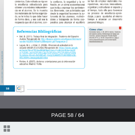
PAGE
58
/ 64