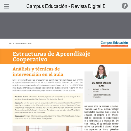
DOWNLOAD
Campus Educación - Revista Digital Docente Nº1
CED-RDD-N13-2019.pdf
8.7 MB