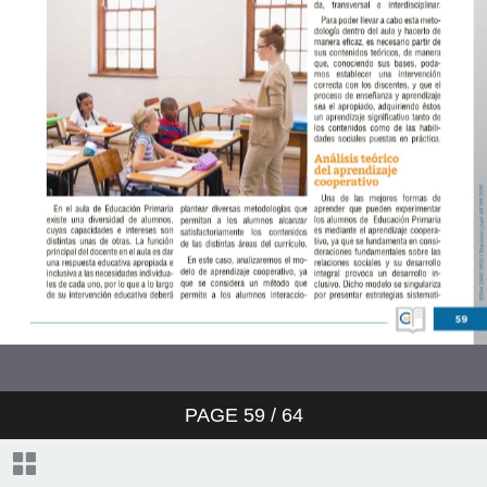
PAGE
59
/ 64