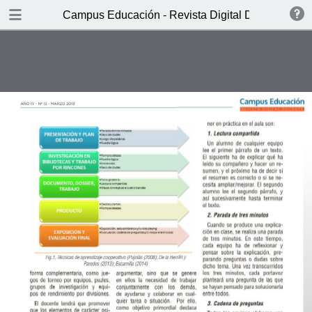
DOWNLOAD
Campus Educación - Revista Digital Docente Nº1
CED-RDD-N13-2019.pdf
8.7 MB