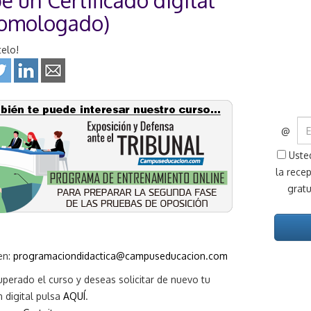
e un Certificado digital
homologado)
elo!
@
Usted
la rece
gratu
en:
programaciondidactica@campuseducacion.com
uperado el curso y deseas solicitar de nuevo tu
n digital pulsa
AQUÍ
.