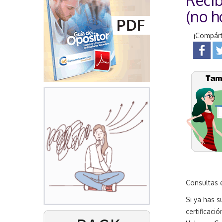
Recib
(no 
¡Compárt
Consultas 
Si ya has s
certificació