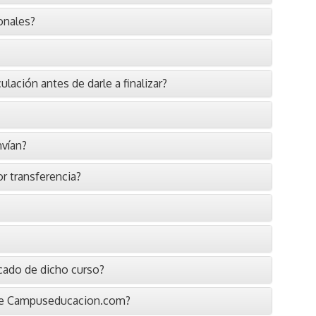
onales?
lación antes de darle a finalizar?
nvían?
or transferencia?
icado de dicho curso?
 de Campuseducacion.com?