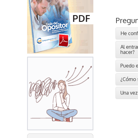
Pregun
He conf
Al entra
hacer?
Puedo en
¿Cómo s
Una vez 