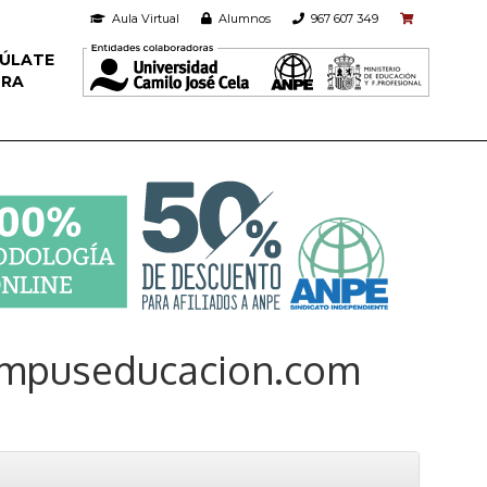
Aula Virtual
Alumnos
967 607 349
ÚLATE
ORA
ampuseducacion.com