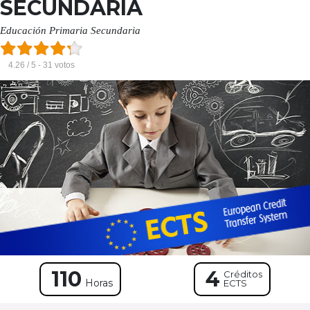
SECUNDARIA
Educación Primaria Secundaria
4.26 / 5 - 31 votos
110
4
Créditos
Horas
ECTS