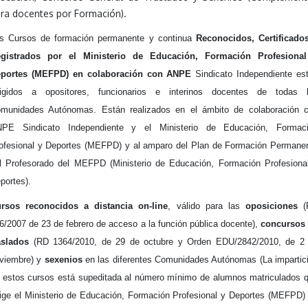
ra docentes por Formación).
s Cursos de formación permanente y continua
Reconocidos, Certificado
gistrados por el Ministerio de Educación, Formación Profesiona
portes (MEFPD) en colaboración con ANPE
Sindicato Independiente es
rigidos a opositores, funcionarios e interinos docentes de todas 
munidades Autónomas. Están realizados en el ámbito de colaboración 
PE Sindicato Independiente y el Ministerio de Educación, Formac
ofesional y Deportes (MEFPD) y al amparo del Plan de Formación Permane
l Profesorado del MEFPD (Ministerio de Educación, Formación Profesiona
portes).
rsos reconocidos a distancia on-line
, válido para las
oposiciones
6/2007 de 23 de febrero de acceso a la función pública docente),
concursos
aslados
(RD 1364/2010, de 29 de octubre y Orden EDU/2842/2010, de 2
viembre) y
sexenios
en las diferentes Comunidades Autónomas (La impartic
 estos cursos está supeditada al número mínimo de alumnos matriculados 
ige el Ministerio de Educación, Formación Profesional y Deportes (MEFPD)