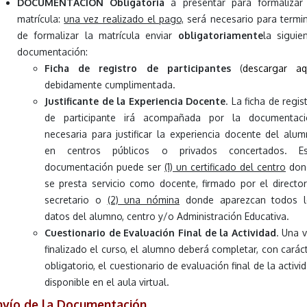
DOCUMENTACIÓN Obligatoria
a presentar para formalizar
matrícula:
una vez realizado el pago,
será necesario para termi
de formalizar la matrícula enviar
obligatoriamente
la siguie
documentación:
Ficha de registro de participantes
(
descargar aq
debidamente cumplimentada.
Justificante de la Experiencia Docente
. La ficha de regis
de participante irá acompañada por la documentaci
necesaria para justificar la experiencia docente del alu
en centros públicos o privados concertados. Es
documentación puede ser
(1) un certificado del centro
don
se presta servicio como docente, firmado por el directo
secretario o
(2) una nómina
donde aparezcan todos l
datos del alumno, centro y/o Administración Educativa.
Cuestionario de Evaluación Final de la Actividad
. Una 
finalizado el curso, el alumno deberá completar, con carác
obligatorio, el cuestionario de evaluación final de la activi
disponible en el aula virtual.
nvío de la Documentación