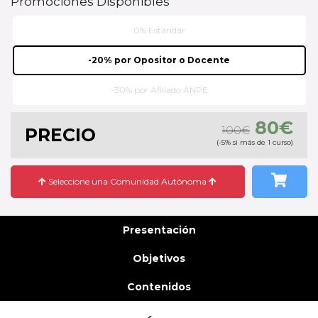
Promociones Disponibles
0% Estándar
-20% por Opositor o Docente
-30% por Afiliado ANPE
80€
100€
PRECIO
(-5% si más de 1 curso)
Seleccione una Comunidad Autónoma
Presentación
Objetivos
Contenidos