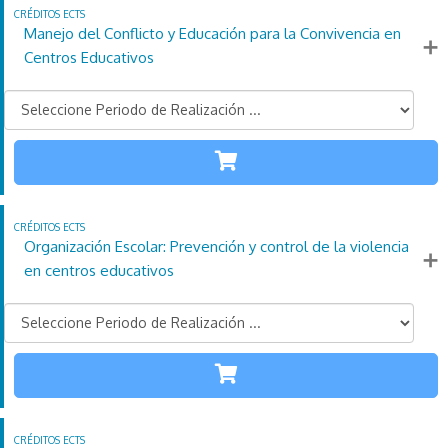
Manejo del Conflicto y Educación para la Convivencia en
Más información
Centros Educativos
TODAS LAS
ETAPAS
110
21
4
Créditos
Horas
días
ECTS
Organización Escolar: Prevención y control de la violencia
Más información
en centros educativos
TODAS LAS
ETAPAS
110
21
4
Créditos
Horas
días
ECTS