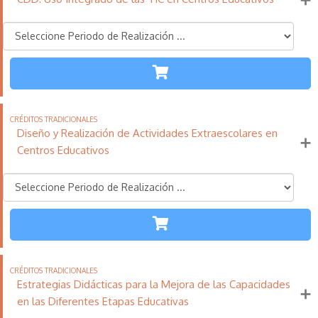
Más información
TODAS LAS
ETAPAS
110
21
11
Créditos
Horas
días
Tradicionales
Diseño y Realización de Actividades Extraescolares en
Más información
Centros Educativos
TODAS LAS
ETAPAS
110
21
11
Créditos
Horas
días
Tradicionales
Estrategias Didácticas para la Mejora de las Capacidades
Más información
en las Diferentes Etapas Educativas