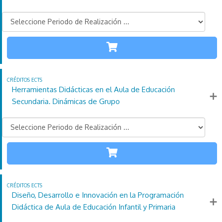
SECUNDARIA
110
21
4
Créditos
Horas
días
ECTS
Más información
Herramientas Didácticas en el Aula de Educación
Secundaria. Dinámicas de Grupo
SECUNDARIA
110
21
4
Créditos
Horas
días
ECTS
Más información
Diseño, Desarrollo e Innovación en la Programación
Didáctica de Aula de Educación Infantil y Primaria