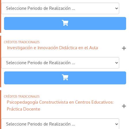
TODAS LAS
ETAPAS
110
21
11
Créditos
Horas
días
Tradicionales
Investigación e Innovación Didáctica en el Aula
Más información
TODAS LAS
ETAPAS
110
21
11
Créditos
Horas
días
Tradicionales
Psicopedagogía Constructivista en Centros Educativos:
Más información
Práctica Docente
TODAS LAS