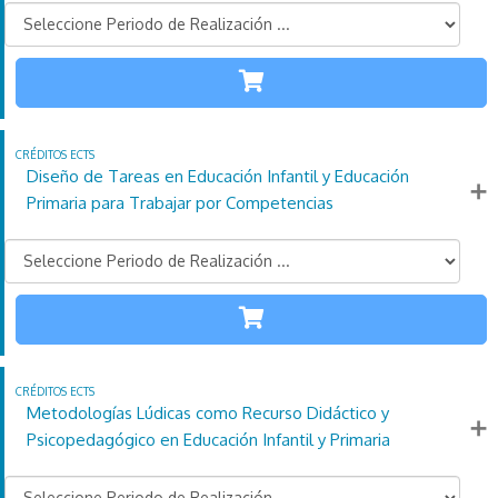
INFANTIL
PRIMARIA
110
21
4
Créditos
Horas
días
ECTS
Diseño de Tareas en Educación Infantil y Educación
Más información
Primaria para Trabajar por Competencias
INFANTIL
PRIMARIA
110
21
4
Créditos
Horas
días
ECTS
Metodologías Lúdicas como Recurso Didáctico y
Más información
Psicopedagógico en Educación Infantil y Primaria