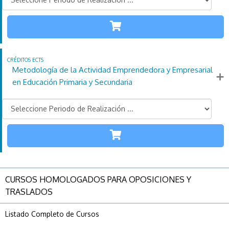
INFANTIL
PRIMARIA
110
21
4
Créditos
Horas
días
ECTS
Metodología de la Actividad Emprendedora y Empresarial
Más información
en Educación Primaria y Secundaria
PRIMARIA
SECUNDARIA
110
21
4
Créditos
Horas
días
ECTS
CURSOS HOMOLOGADOS PARA OPOSICIONES Y
Más información
TRASLADOS
Listado Completo de Cursos