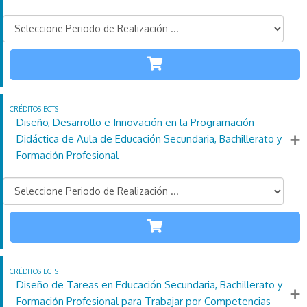
INFANTIL
110
21
4
Créditos
Horas
días
ECTS
Más información
Diseño, Desarrollo e Innovación en la Programación
Didáctica de Aula de Educación Secundaria, Bachillerato y
Formación Profesional
SECUNDARIA
110
21
4
Créditos
Horas
días
ECTS
Más información
Diseño de Tareas en Educación Secundaria, Bachillerato y
Formación Profesional para Trabajar por Competencias