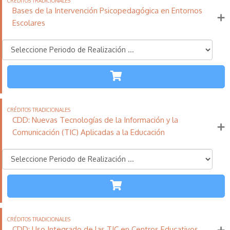
Bases de la Intervención Psicopedagógica en Entornos
Escolares
TODAS LAS
ETAPAS
110
21
11
Créditos
Horas
días
Tradicionales
CDD: Nuevas Tecnologías de la Información y la
Más información
Comunicación (TIC) Aplicadas a la Educación
TODAS LAS
ETAPAS
110
21
11
Créditos
Horas
días
Tradicionales
CDD: Uso Integrado de las TIC en Centros Educativos