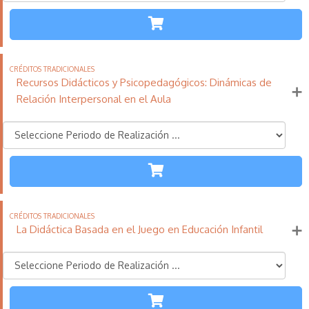
ETAPAS
110
21
11
Créditos
Horas
días
Tradicionales
Recursos Didácticos y Psicopedagógicos: Dinámicas de
Más información
Relación Interpersonal en el Aula
TODAS LAS
ETAPAS
110
21
11
Créditos
Horas
días
Tradicionales
La Didáctica Basada en el Juego en Educación Infantil
Más información
INFANTIL