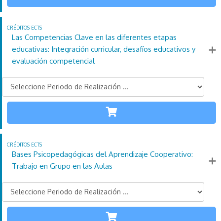
110
21
4
Créditos
Horas
días
ECTS
Las Competencias Clave en las diferentes etapas
Más información
educativas: Integración curricular, desafíos educativos y
evaluación competencial
TODAS LAS
ETAPAS
110
21
4
Créditos
Horas
días
ECTS
Bases Psicopedagógicas del Aprendizaje Cooperativo:
Más información
Trabajo en Grupo en las Aulas
TODAS LAS
ETAPAS