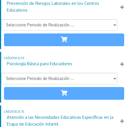
Prevención de Riesgos Laborales en los Centros
Más información
Educativos
TODAS LAS
ETAPAS
110
21
4
Créditos
Horas
días
ECTS
Psicología Básica para Educadores
Más información
TODAS LAS
ETAPAS
110
21
4
Créditos
Horas
días
ECTS
Atención a las Necesidades Educativas Específicas en la
Más información
Etapa de Educación Infantil