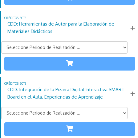
110
21
4
Créditos
Horas
días
ECTS
CDD: Herramientas de Autor para la Elaboración de
Más información
Materiales Didácticos
TODAS LAS
ETAPAS
110
21
4
Créditos
Horas
días
ECTS
CDD: Integración de la Pizarra Digital Interactiva SMART
Más información
Board en el Aula. Experiencias de Aprendizaje
TODAS LAS
ETAPAS
110
21
Créditos