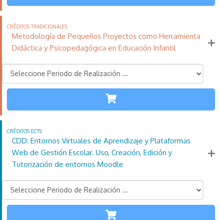
110
21
11
Créditos
Horas
días
Tradicionales
Más información
Metodología de Pequeños Proyectos como Herramienta
Didáctica y Psicopedagógica en Educación Infantil
INFANTIL
110
21
11
Créditos
Horas
días
Tradicionales
Más información
CDD: Entornos Virtuales de Aprendizaje y Plataformas
Web de Gestión Escolar. Uso, Creación, Edición y
Tutorización de entornos Moodle
TODAS LAS
ETAPAS