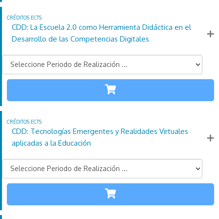
4
Horas
días
ECTS
CDD: La Escuela 2.0 como Herramienta Didáctica en el
Más información
Desarrollo de las Competencias Digitales
TODAS LAS
ETAPAS
110
21
4
Créditos
Horas
días
ECTS
CDD: Tecnologías Emergentes y Realidades Virtuales
Más información
aplicadas a la Educación
TODAS LAS
ETAPAS
110
21
4
Créditos
Horas
días
ECTS