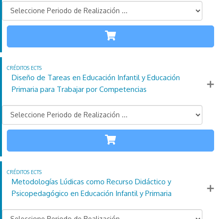
INFANTIL
PRIMARIA
110
21
4
Créditos
Horas
días
ECTS
Diseño de Tareas en Educación Infantil y Educación
Más información
Primaria para Trabajar por Competencias
INFANTIL
PRIMARIA
110
21
4
Créditos
Horas
días
ECTS
Metodologías Lúdicas como Recurso Didáctico y
Más información
Psicopedagógico en Educación Infantil y Primaria