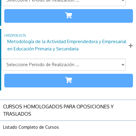
INFANTIL
PRIMARIA
110
21
4
Créditos
Horas
días
ECTS
Metodología de la Actividad Emprendedora y Empresarial
Más información
en Educación Primaria y Secundaria
PRIMARIA
SECUNDARIA
110
21
4
Créditos
Horas
días
ECTS
CURSOS HOMOLOGADOS PARA OPOSICIONES Y
Más información
TRASLADOS
Listado Completo de Cursos