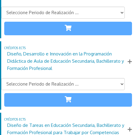
INFANTIL
110
21
4
Créditos
Horas
días
ECTS
Más información
Diseño, Desarrollo e Innovación en la Programación
Didáctica de Aula de Educación Secundaria, Bachillerato y
Formación Profesional
SECUNDARIA
110
21
4
Créditos
Horas
días
ECTS
Más información
Diseño de Tareas en Educación Secundaria, Bachillerato y
Formación Profesional para Trabajar por Competencias