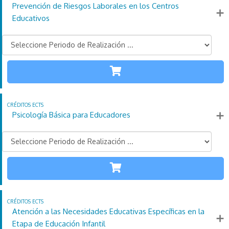
Prevención de Riesgos Laborales en los Centros
Más información
Educativos
TODAS LAS
ETAPAS
110
21
4
Créditos
Horas
días
ECTS
Psicología Básica para Educadores
Más información
TODAS LAS
ETAPAS
110
21
4
Créditos
Horas
días
ECTS
Atención a las Necesidades Educativas Específicas en la
Más información
Etapa de Educación Infantil