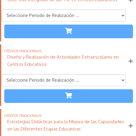
Más información
TODAS LAS
ETAPAS
110
21
11
Créditos
Horas
días
Tradicionales
Diseño y Realización de Actividades Extraescolares en
Más información
Centros Educativos
TODAS LAS
ETAPAS
110
21
11
Créditos
Horas
días
Tradicionales
Estrategias Didácticas para la Mejora de las Capacidades
Más información
en las Diferentes Etapas Educativas