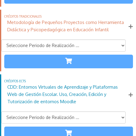
110
21
11
Créditos
Horas
días
Tradicionales
Más información
Metodología de Pequeños Proyectos como Herramienta
Didáctica y Psicopedagógica en Educación Infantil
INFANTIL
110
21
11
Créditos
Horas
días
Tradicionales
Más información
CDD: Entornos Virtuales de Aprendizaje y Plataformas
Web de Gestión Escolar. Uso, Creación, Edición y
Tutorización de entornos Moodle
TODAS LAS
ETAPAS