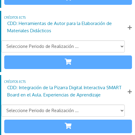
110
21
4
Créditos
Horas
días
ECTS
CDD: Herramientas de Autor para la Elaboración de
Más información
Materiales Didácticos
TODAS LAS
ETAPAS
110
21
4
Créditos
Horas
días
ECTS
CDD: Integración de la Pizarra Digital Interactiva SMART
Más información
Board en el Aula. Experiencias de Aprendizaje
TODAS LAS
ETAPAS
110
21
Créditos