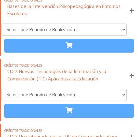
Bases de la Intervención Psicopedagógica en Entornos
Escolares
TODAS LAS
ETAPAS
110
21
11
Créditos
Horas
días
Tradicionales
CDD: Nuevas Tecnologías de la Información y la
Más información
Comunicación (TIC) Aplicadas a la Educación
TODAS LAS
ETAPAS
110
21
11
Créditos
Horas
días
Tradicionales
CDD: Uso Integrado de las TIC en Centros Educativos