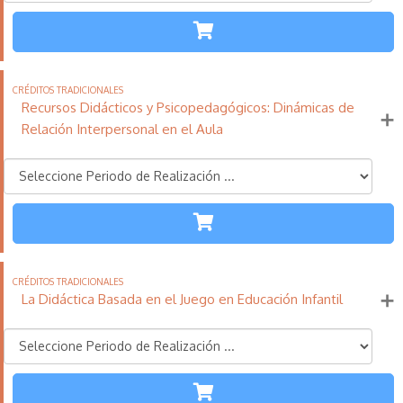
ETAPAS
110
21
11
Créditos
Horas
días
Tradicionales
Recursos Didácticos y Psicopedagógicos: Dinámicas de
Más información
Relación Interpersonal en el Aula
TODAS LAS
ETAPAS
110
21
11
Créditos
Horas
días
Tradicionales
La Didáctica Basada en el Juego en Educación Infantil
Más información
INFANTIL