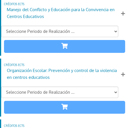
Manejo del Conflicto y Educación para la Convivencia en
Más información
Centros Educativos
TODAS LAS
ETAPAS
110
21
4
Créditos
Horas
días
ECTS
Organización Escolar: Prevención y control de la violencia
Más información
en centros educativos
TODAS LAS
ETAPAS
110
21
4
Créditos
Horas
días
ECTS