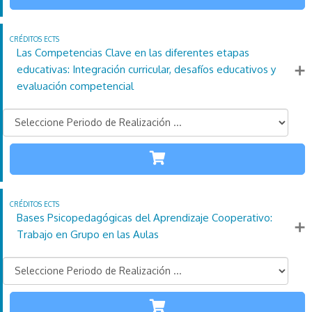
110
21
4
Créditos
Horas
días
ECTS
Las Competencias Clave en las diferentes etapas
Más información
educativas: Integración curricular, desafíos educativos y
evaluación competencial
TODAS LAS
ETAPAS
110
21
4
Créditos
Horas
días
ECTS
Bases Psicopedagógicas del Aprendizaje Cooperativo:
Más información
Trabajo en Grupo en las Aulas
TODAS LAS
ETAPAS