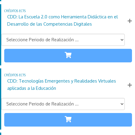
4
Horas
días
ECTS
CDD: La Escuela 2.0 como Herramienta Didáctica en el
Más información
Desarrollo de las Competencias Digitales
TODAS LAS
ETAPAS
110
21
4
Créditos
Horas
días
ECTS
CDD: Tecnologías Emergentes y Realidades Virtuales
Más información
aplicadas a la Educación
TODAS LAS
ETAPAS
110
21
4
Créditos
Horas
días
ECTS