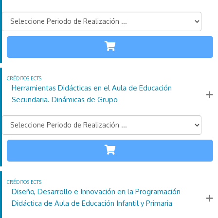
SECUNDARIA
110
21
4
Créditos
Horas
días
ECTS
Más información
Herramientas Didácticas en el Aula de Educación
Secundaria. Dinámicas de Grupo
SECUNDARIA
110
21
4
Créditos
Horas
días
ECTS
Más información
Diseño, Desarrollo e Innovación en la Programación
Didáctica de Aula de Educación Infantil y Primaria