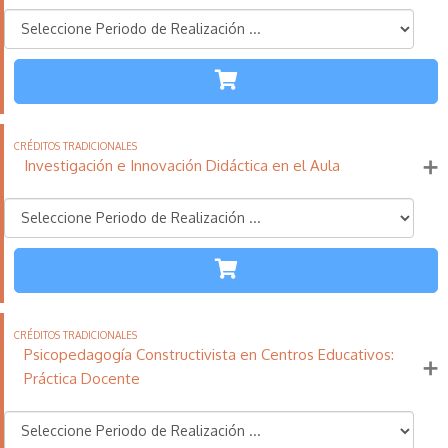
TODAS LAS
ETAPAS
110
21
11
Créditos
Horas
días
Tradicionales
Investigación e Innovación Didáctica en el Aula
Más información
TODAS LAS
ETAPAS
110
21
11
Créditos
Horas
días
Tradicionales
Psicopedagogía Constructivista en Centros Educativos:
Más información
Práctica Docente
TODAS LAS