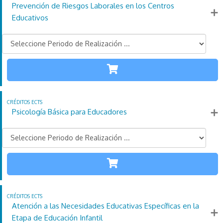
Prevención de Riesgos Laborales en los Centros
Más información
Educativos
TODAS LAS
ETAPAS
110
21
4
Créditos
Horas
días
ECTS
Psicología Básica para Educadores
Más información
TODAS LAS
ETAPAS
110
21
4
Créditos
Horas
días
ECTS
Atención a las Necesidades Educativas Específicas en la
Más información
Etapa de Educación Infantil