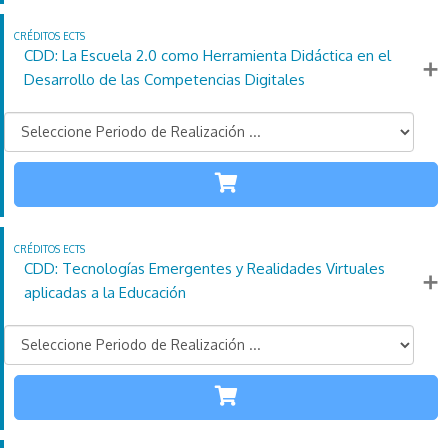
4
Horas
días
ECTS
CDD: La Escuela 2.0 como Herramienta Didáctica en el
Más información
Desarrollo de las Competencias Digitales
TODAS LAS
ETAPAS
110
21
4
Créditos
Horas
días
ECTS
CDD: Tecnologías Emergentes y Realidades Virtuales
Más información
aplicadas a la Educación
TODAS LAS
ETAPAS
110
21
4
Créditos
Horas
días
ECTS