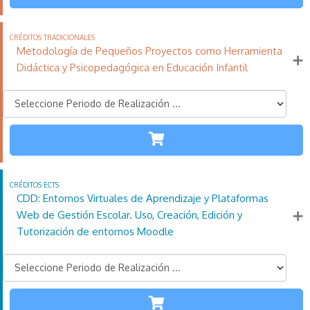
110
21
11
Créditos
Horas
días
Tradicionales
Más información
Metodología de Pequeños Proyectos como Herramienta
Didáctica y Psicopedagógica en Educación Infantil
INFANTIL
110
21
11
Créditos
Horas
días
Tradicionales
Más información
CDD: Entornos Virtuales de Aprendizaje y Plataformas
Web de Gestión Escolar. Uso, Creación, Edición y
Tutorización de entornos Moodle
TODAS LAS
ETAPAS