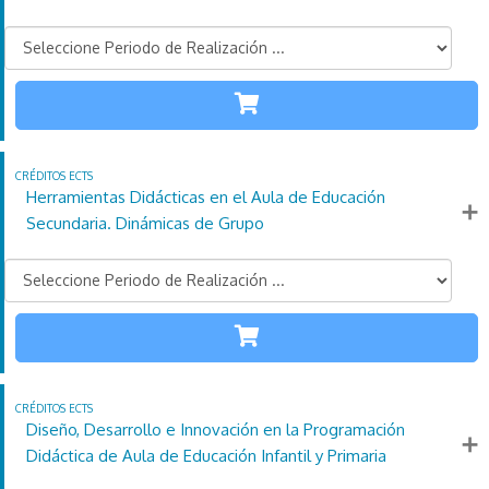
SECUNDARIA
110
21
4
Créditos
Horas
días
ECTS
Más información
Herramientas Didácticas en el Aula de Educación
Secundaria. Dinámicas de Grupo
SECUNDARIA
110
21
4
Créditos
Horas
días
ECTS
Más información
Diseño, Desarrollo e Innovación en la Programación
Didáctica de Aula de Educación Infantil y Primaria