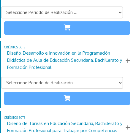
INFANTIL
110
21
4
Créditos
Horas
días
ECTS
Más información
Diseño, Desarrollo e Innovación en la Programación
Didáctica de Aula de Educación Secundaria, Bachillerato y
Formación Profesional
SECUNDARIA
110
21
4
Créditos
Horas
días
ECTS
Más información
Diseño de Tareas en Educación Secundaria, Bachillerato y
Formación Profesional para Trabajar por Competencias