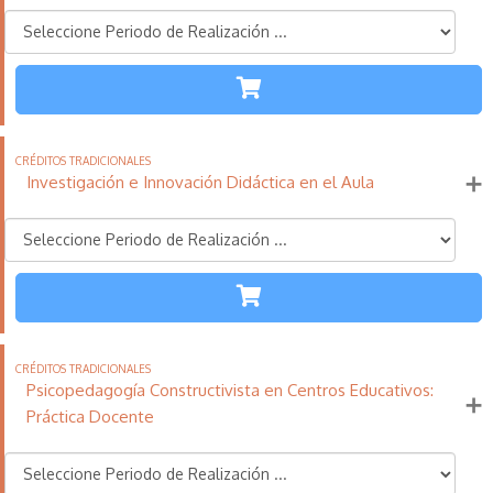
TODAS LAS
ETAPAS
110
21
11
Créditos
Horas
días
Tradicionales
Investigación e Innovación Didáctica en el Aula
Más información
TODAS LAS
ETAPAS
110
21
11
Créditos
Horas
días
Tradicionales
Psicopedagogía Constructivista en Centros Educativos:
Más información
Práctica Docente
TODAS LAS