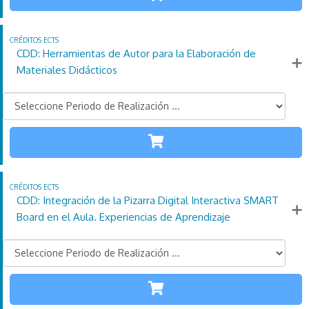
110
21
4
Créditos
Horas
días
ECTS
CDD: Herramientas de Autor para la Elaboración de
Más información
Materiales Didácticos
TODAS LAS
ETAPAS
110
21
4
Créditos
Horas
días
ECTS
CDD: Integración de la Pizarra Digital Interactiva SMART
Más información
Board en el Aula. Experiencias de Aprendizaje
TODAS LAS
ETAPAS
110
21
Créditos