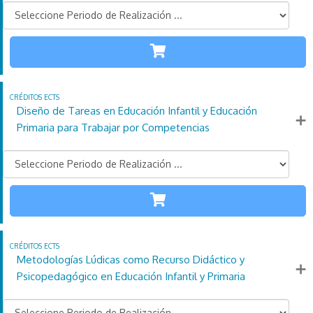
INFANTIL
PRIMARIA
110
21
4
Créditos
Horas
días
ECTS
Diseño de Tareas en Educación Infantil y Educación
Más información
Primaria para Trabajar por Competencias
INFANTIL
PRIMARIA
110
21
4
Créditos
Horas
días
ECTS
Metodologías Lúdicas como Recurso Didáctico y
Más información
Psicopedagógico en Educación Infantil y Primaria