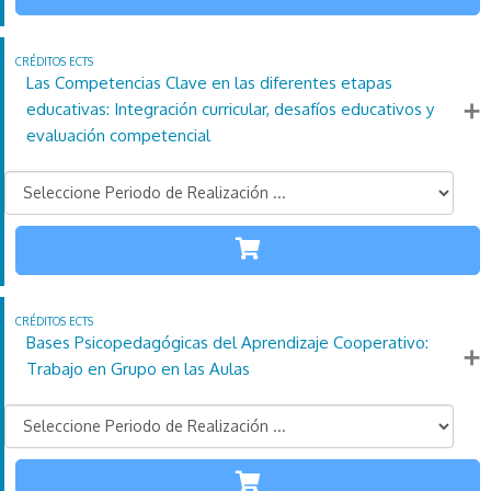
110
21
4
Créditos
Horas
días
ECTS
Las Competencias Clave en las diferentes etapas
Más información
educativas: Integración curricular, desafíos educativos y
evaluación competencial
TODAS LAS
ETAPAS
110
21
4
Créditos
Horas
días
ECTS
Bases Psicopedagógicas del Aprendizaje Cooperativo:
Más información
Trabajo en Grupo en las Aulas
TODAS LAS
ETAPAS