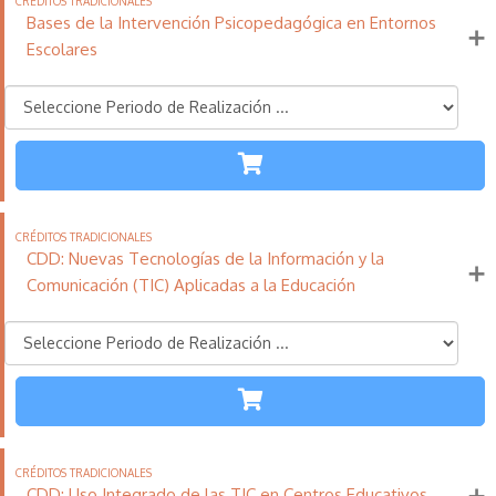
Bases de la Intervención Psicopedagógica en Entornos
Escolares
TODAS LAS
ETAPAS
110
21
11
Créditos
Horas
días
Tradicionales
CDD: Nuevas Tecnologías de la Información y la
Más información
Comunicación (TIC) Aplicadas a la Educación
TODAS LAS
ETAPAS
110
21
11
Créditos
Horas
días
Tradicionales
CDD: Uso Integrado de las TIC en Centros Educativos