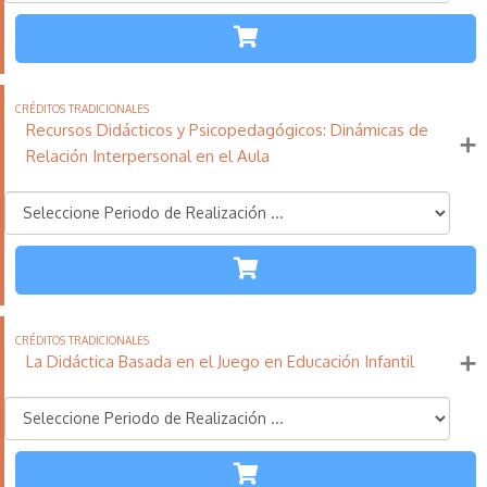
ETAPAS
110
21
11
Créditos
Horas
días
Tradicionales
Recursos Didácticos y Psicopedagógicos: Dinámicas de
Más información
Relación Interpersonal en el Aula
TODAS LAS
ETAPAS
110
21
11
Créditos
Horas
días
Tradicionales
La Didáctica Basada en el Juego en Educación Infantil
Más información
INFANTIL