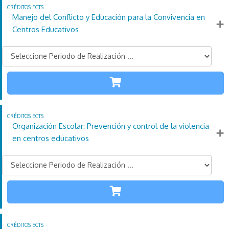
Manejo del Conflicto y Educación para la Convivencia en
Más información
Centros Educativos
TODAS LAS
ETAPAS
110
21
4
Créditos
Horas
días
ECTS
Organización Escolar: Prevención y control de la violencia
Más información
en centros educativos
TODAS LAS
ETAPAS
110
21
4
Créditos
Horas
días
ECTS