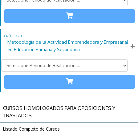
INFANTIL
PRIMARIA
110
21
4
Créditos
Horas
días
ECTS
Metodología de la Actividad Emprendedora y Empresarial
Más información
en Educación Primaria y Secundaria
PRIMARIA
SECUNDARIA
110
21
4
Créditos
Horas
días
ECTS
CURSOS HOMOLOGADOS PARA OPOSICIONES Y
Más información
TRASLADOS
Listado Completo de Cursos