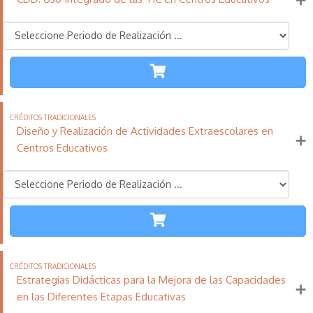
Más información
TODAS LAS
ETAPAS
110
21
11
Créditos
Horas
días
Tradicionales
Diseño y Realización de Actividades Extraescolares en
Más información
Centros Educativos
TODAS LAS
ETAPAS
110
21
11
Créditos
Horas
días
Tradicionales
Estrategias Didácticas para la Mejora de las Capacidades
Más información
en las Diferentes Etapas Educativas