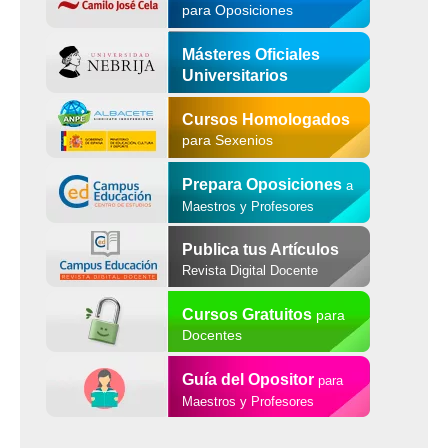
para Oposiciones
Másteres Oficiales
Universitarios
Cursos Homologados
para Sexenios
Prepara Oposiciones
a
Maestros y Profesores
Publica tus Artículos
Revista Digital Docente
Cursos Gratuitos
para
Docentes
Guía del Opositor
para
Maestros y Profesores