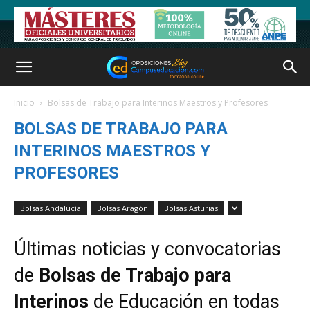
Inicio
Bolsas de Trabajo para Interinos Maestros y Profesores
BOLSAS DE TRABAJO PARA
INTERINOS MAESTROS Y
PROFESORES
Bolsas Andalucía
Bolsas Aragón
Bolsas Asturias
Últimas noticias y convocatorias
de
Bolsas de Trabajo para
Interinos
de Educación en todas