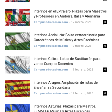
Interinos en el Extrajero: Plazas para Maestros
y Profesores en Andorra, Italia y Alemania
Campuseducacion.com
-
17 marzo, 2026
0
Interinos Andalucía: Bolsa extraordinaria para
Catedráticos de Música y Artes Escénicas
Campuseducacion.com
-
17 marzo, 2026
0
Interinos Galicia: Listas de Sustitución para
varios Cuerpos Docentes
Campuseducacion.com
-
19 febrero, 2026
0
Interinos Aragón: Ampliación de listas de
Enseñanza Secundaria
Campuseducacion.com
-
17 febrero, 2026
0
Interinos Asturias: Plazas para Mestros,
EEMM, FP, Música y Artes Escénicas