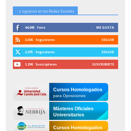
...o siguenos en las Redes Sociales
44,695
Fans
ME GUSTA
3,506
Seguidores
SEGUIR
2,075
Seguidores
SEGUIR
1,290
Suscriptores
SUSCRIBIRTE
Cursos Homologados
para Oposiciones
Másteres Oficiales
Universitarios
Cursos Homologados