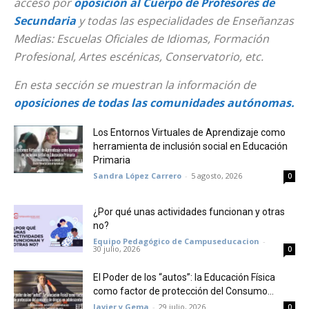
acceso por
oposición al Cuerpo de Profesores de
Secundaria
y todas las especialidades de Enseñanzas
Medias: Escuelas Oficiales de Idiomas, Formación
Profesional, Artes escénicas, Conservatorio, etc.
En esta sección se muestran la información de
oposiciones de todas las comunidades autónomas.
Los Entornos Virtuales de Aprendizaje como
herramienta de inclusión social en Educación
Primaria
Sandra López Carrero
-
5 agosto, 2026
0
¿Por qué unas actividades funcionan y otras
no?
Equipo Pedagógico de Campuseducacion
-
30 julio, 2026
0
El Poder de los “autos”: la Educación Física
como factor de protección del Consumo...
Javier y Gema
-
29 julio, 2026
0