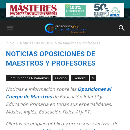
Inicio
Noticias OPOSICIONES de Maestros y Profesores
NOTICIAS OPOSICIONES DE
MAESTROS Y PROFESORES
Comunidades Autónomas
Cuerpo
General
Noticias e Información sobre las
Oposiciones al
Cuerpo de Maestros
de Educación Infantil y
Educación Primaria en todas sus especialidades,
Música, Inglés, Educación Física Al y PT.
Ofertas de empleo público y procesos selectivos de