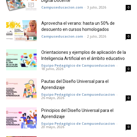
Digital Docente
Campuseducacion.com
-
3 julio, 2026
0
Aprovecha el verano: hasta un 50% de
descuento en cursos homologados
Campuseducacion.com
-
2 julio, 2026
0
Orientaciones y ejemplos de aplicación de la
Inteligencia Artificial en el ámbito educativo
Equipo Pedagógico de Campuseducacion
-
18 junio, 2026
0
Pautas del Diseño Universal para el
Aprendizaje
Equipo Pedagógico de Campuseducacion
-
26 mayo, 2026
0
Principios del Diseño Universal para el
Aprendizaje
Equipo Pedagógico de Campuseducacion
-
20 mayo, 2026
0