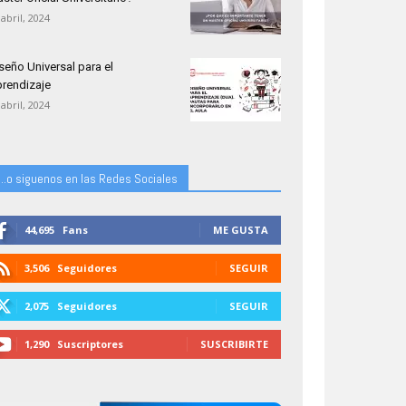
 abril, 2024
seño Universal para el
rendizaje
 abril, 2024
...o siguenos en las Redes Sociales
44,695
Fans
ME GUSTA
3,506
Seguidores
SEGUIR
2,075
Seguidores
SEGUIR
1,290
Suscriptores
SUSCRIBIRTE