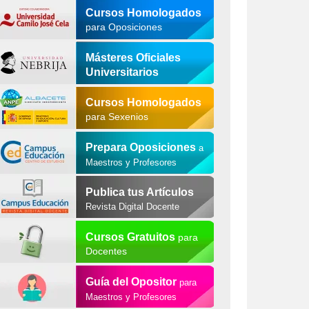
Cursos Homologados
para Oposiciones
Másteres Oficiales
Universitarios
Cursos Homologados
para Sexenios
Prepara Oposiciones
a
Maestros y Profesores
Publica tus Artículos
Revista Digital Docente
Cursos Gratuitos
para
Docentes
Guía del Opositor
para
Maestros y Profesores