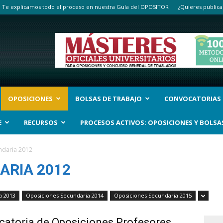
Te explicamos todo el proceso en nuestra Guía del OPOSITOR
¿Quieres publica
OPOSICIONES
BOLSAS DE TRABAJO
CONVOCATORIAS
E
RECURSOS
PROCESOS ACTIVOS: OPOSICIONES Y BOLSA
ndaria 2012
ARIA 2012
a 2013
Oposiciones Secundaria 2014
Oposiciones Secundaria 2015
atoria de Oposiciones Profesores