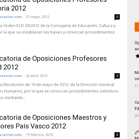
ria 2012
cacion.com
-
21 mayo, 2012
0
la Orden ECD 39/2012 de la Consejería de Educación, Cultura y
r la que se establecen las bases y convocan procedimientos
.
Op
ac
atoria de Oposiciones Profesores
d 2012
Má
cacion.com
-
22 abril, 2012
0
on
la Resolución de 10 de mayo de 2012, de la Dirección General
11
s Humanos, por la que se convocan procedimientos selectivos
so mediante...
Cu
Ed
24
atoria de Oposiciones Maestros y
ores País Vasco 2012
¿P
cacion.com
-
15 febrero, 2012
0
Má