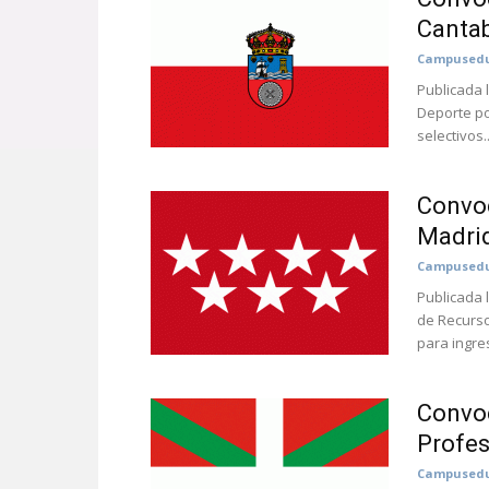
Cantab
Campusedu
Publicada 
Deporte po
selectivos..
Convoc
Madri
Campusedu
Publicada 
de Recurso
para ingre
Convoc
Profes
Campusedu