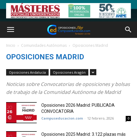
Inicio
Comunidades Autónomas
Oposiciones Madrid
OPOSICIONES MADRID
Oposiciones Andalucía
Oposiciones Aragón
Noticias sobre Convocatorias de oposiciones y bolsas
de trabajo de la Comunidad Autónoma de Madrid
Oposiciones 2026 Madrid: PUBLICADA
CONVOCATORIA
Campuseducacion.com
-
12 febrero, 2026
0
Oposiciones 2025 Madrid: 3.122 plazas más