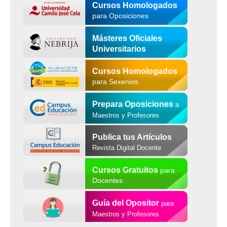
Cursos Homologados
para Oposiciones
Másteres Oficiales
Universitarios
Cursos Homologados
para Sexenios
Prepara Oposiciones
a
Maestros y Profesores
Publica tus Artículos
Revista Digital Docente
Cursos Gratuitos
para
Docentes
Guía del Opositor
para
Maestros y Profesores