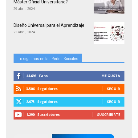
Máster Oficial Universitario?
29 abril, 2024
Diseño Universal para el Aprendizaje
22 abril, 2024
...o siguenos en las Redes Sociales
44,695
Fans
ME GUSTA
3,506
Seguidores
SEGUIR
2,075
Seguidores
SEGUIR
1,290
Suscriptores
SUSCRIBIRTE