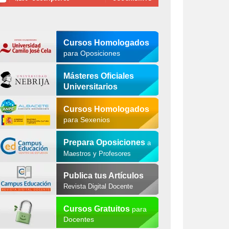
Cursos Homologados
para Oposiciones
Másteres Oficiales
Universitarios
Cursos Homologados
para Sexenios
Prepara Oposiciones
a
Maestros y Profesores
Publica tus Artículos
Revista Digital Docente
Cursos Gratuitos
para
Docentes