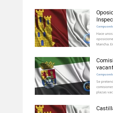
Oposic
Inspec
Campusedu
Hace unos 
oposicione
Mancha. En
Comisi
vacant
Campusedu
Se pretend
comisiones
plazas vaca
Castil