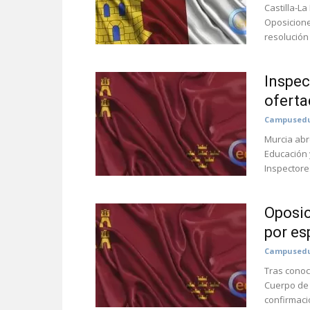
Castilla-L
Oposicione
resolución 
Inspec
oferta
Campusedu
Murcia abr
Educación 
Inspectore
Oposic
por es
Campusedu
Tras conoc
Cuerpo de 
confirmació