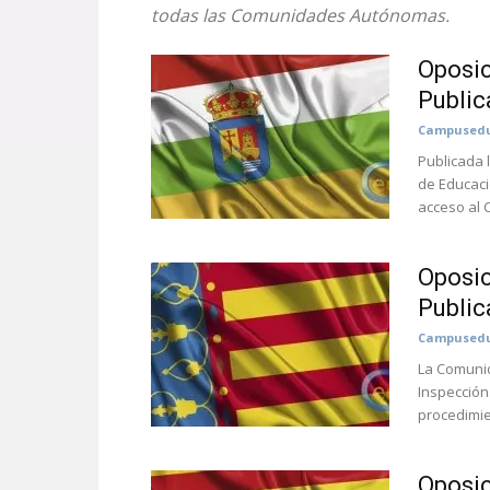
todas las Comunidades Autónomas.
Oposic
Public
Campusedu
Publicada 
de Educaci
acceso al 
Oposic
Public
Campusedu
La Comunid
Inspección
procedimie
Oposic