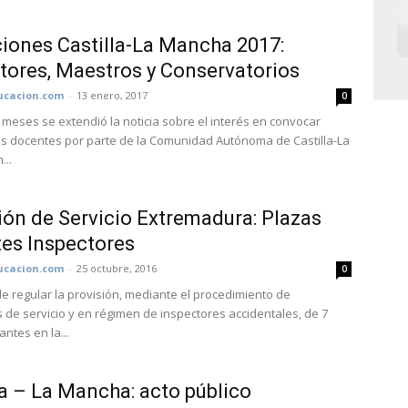
iones Castilla-La Mancha 2017:
tores, Maestros y Conservatorios
cacion.com
-
13 enero, 2017
0
meses se extendió la noticia sobre el interés en convocar
s docentes por parte de la Comunidad Autónoma de Castilla-La
...
ón de Servicio Extremadura: Plazas
es Inspectores
cacion.com
-
25 octubre, 2016
0
e regular la provisión, mediante el procedimiento de
 de servicio y en régimen de inspectores accidentales, de 7
ntes en la...
la – La Mancha: acto público