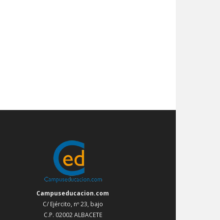
Campuseducacion.com
C/ Ejército, nº 23, bajo
C.P. 02002 ALBACETE