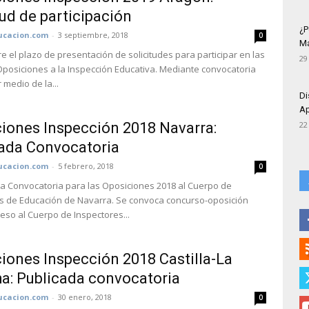
tud de participación
¿P
cacion.com
-
3 septiembre, 2018
0
Má
e el plazo de presentación de solicitudes para participar en las
29
posiciones a la Inspección Educativa. Mediante convocatoria
 medio de la...
Di
Ap
iones Inspección 2018 Navarra:
22
ada Convocatoria
cacion.com
-
5 febrero, 2018
0
la Convocatoria para las Oposiciones 2018 al Cuerpo de
s de Educación de Navarra. Se convoca concurso-oposición
ceso al Cuerpo de Inspectores...
iones Inspección 2018 Castilla-La
: Publicada convocatoria
cacion.com
-
30 enero, 2018
0