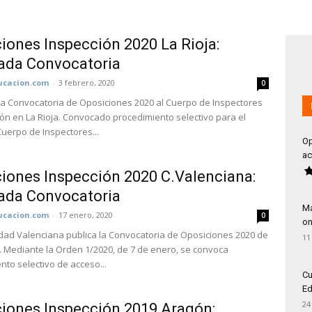
iones Inspección 2020 La Rioja:
ada Convocatoria
cacion.com
-
3 febrero, 2020
0
la Convocatoria de Oposiciones 2020 al Cuerpo de Inspectores
ón en La Rioja. Convocado procedimiento selectivo para el
Cuerpo de Inspectores...
Op
ac
iones Inspección 2020 C.Valenciana:
ada Convocatoria
Má
cacion.com
-
17 enero, 2020
0
on
ad Valenciana publica la Convocatoria de Oposiciones 2020 de
11
. Mediante la Orden 1/2020, de 7 de enero, se convoca
nto selectivo de acceso...
Cu
Ed
24
iones Inspección 2019 Aragón: