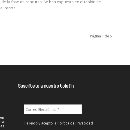
l de la fase de concurso. Se han expuesto en el tablón de
l centro...
Página 1 de 5
Suscríbete a nuestro boletín
 en
ra
He leído y acepto la
Política de Privacidad
las