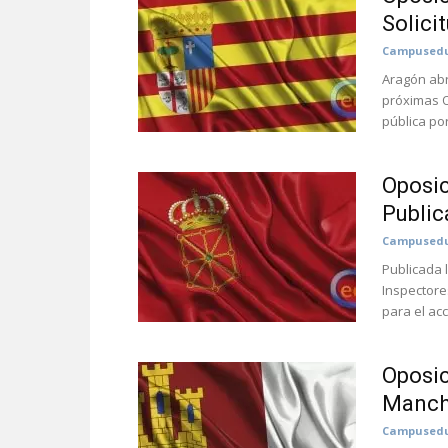
Solici
Campusedu
Aragón abr
próximas O
pública por
Oposic
Public
Campusedu
Publicada 
Inspectore
para el ac
Oposic
Mancha
Campusedu