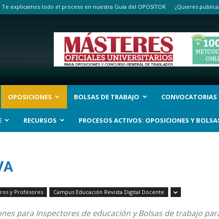
Te explicamos todo el proceso en nuestra Guía del OPOSITOR
¿Quieres publica
OPOSICIONES
BOLSAS DE TRABAJO
CONVOCATORIAS
E
RECURSOS
PROCESOS ACTIVOS: OPOSICIONES Y BOLSA
VA
tros y Profesores
Campus Educación Revista Digital Docente
nes para Inspectores de educación y Bolsas de trabajo para