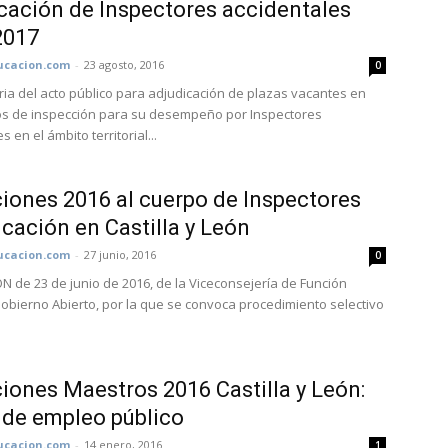
cación de Inspectores accidentales
2017
cacion.com
-
23 agosto, 2016
0
ia del acto público para adjudicación de plazas vacantes en
ios de inspección para su desempeño por Inspectores
s en el ámbito territorial...
iones 2016 al cuerpo de Inspectores
cación en Castilla y León
cacion.com
-
27 junio, 2016
0
 de 23 de junio de 2016, de la Viceconsejería de Función
Gobierno Abierto, por la que se convoca procedimiento selectivo
iones Maestros 2016 Castilla y León:
 de empleo público
cacion.com
-
14 enero, 2016
1