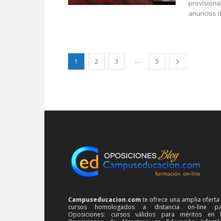
provisiona
anuncios de
...
1
2
3
5
Campuseducacion.com
te ofrece una amplia oferta
cursos homologados a distancia on-line pa
Oposiciones: cursos válidos para méritos en 