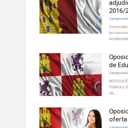
adjudi
2016/
Campusedu
Convocator
los servic
Accidentale
Oposic
de Edu
Campusedu
RESOLUCIÓN
Pública y 
de...
Oposic
oferta
Campusedu