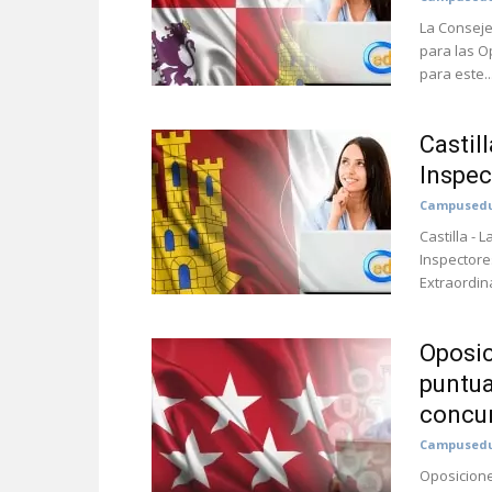
La Conseje
para las O
para este..
Castil
Inspec
Campusedu
Castilla -
Inspectore
Extraordina
Oposic
puntua
concu
Campusedu
Oposicione