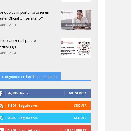
or qué es importante tener un
ster Oficial Universitario?
 abril, 2024
seño Universal para el
rendizaje
 abril, 2024
...o siguenos en las Redes Sociales
44,695
Fans
ME GUSTA
3,506
Seguidores
SEGUIR
2,075
Seguidores
SEGUIR
1,290
Suscriptores
SUSCRIBIRTE