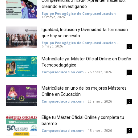
Competencias STEAM: Aprender haciendo,
creando e investigando
Equipo Pedagógico de Campuseducacion
-
13 mayo, 2026
0
Igualdad, Inclusión y Diversidad: la formación
que hoy se necesita
Equipo Pedagógico de Campuseducacion
-
6 mayo, 2026
0
Matricúlate ya: Máster Oficial Online en Diseño
Tecnopedagógico
Campuseducacion.com
-
26 enero, 2026
0
Matricúlate en uno de los mejores Másteres
Online en Educación
Campuseducacion.com
-
23 enero, 2026
0
Elige tu Máster Oficial Online y completa tu
baremo
Campuseducacion.com
-
15 enero, 2026
0