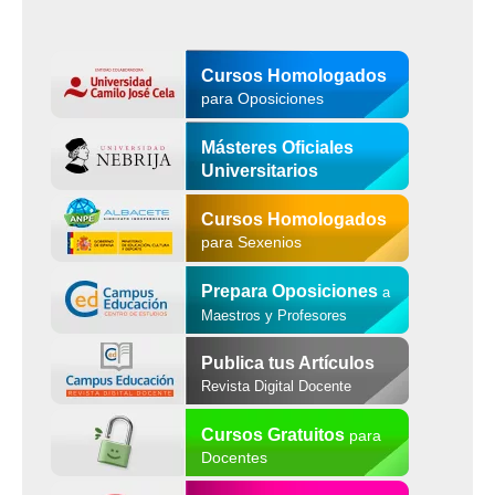
Cursos Homologados
para Oposiciones
Másteres Oficiales
Universitarios
Cursos Homologados
para Sexenios
Prepara Oposiciones
a
Maestros y Profesores
Publica tus Artículos
Revista Digital Docente
Cursos Gratuitos
para
Docentes