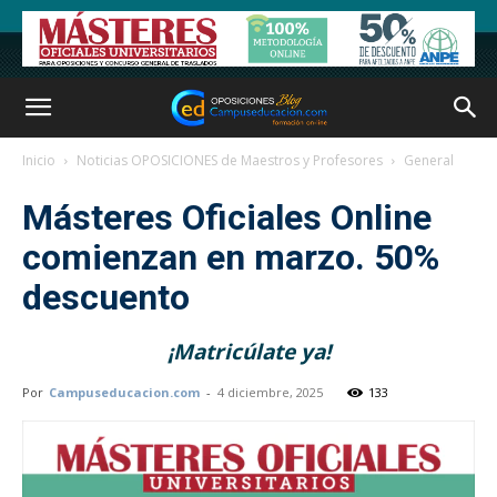
Inicio
Noticias OPOSICIONES de Maestros y Profesores
General
Másteres Oficiales Online
comienzan en marzo. 50%
descuento
¡Matricúlate ya!
Por
Campuseducacion.com
-
4 diciembre, 2025
133