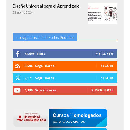
Diseño Universal para el Aprendizaje
22 abril, 2024
...o siguenos en las Redes Sociales
44,695
Fans
ME GUSTA
3,506
Seguidores
SEGUIR
2,075
Seguidores
SEGUIR
1,290
Suscriptores
SUSCRIBIRTE
Cursos Homologados
para Oposiciones