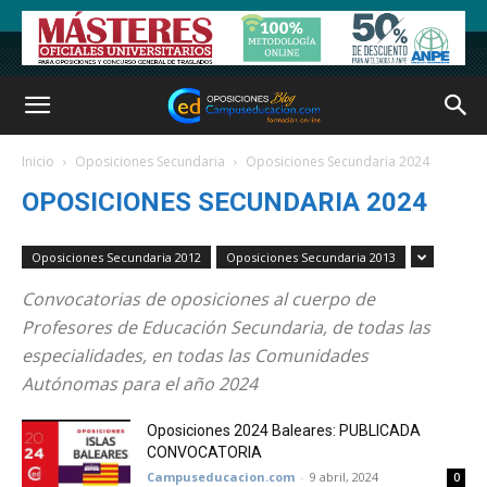
Inicio
Oposiciones Secundaria
Oposiciones Secundaria 2024
OPOSICIONES SECUNDARIA 2024
Oposiciones Secundaria 2012
Oposiciones Secundaria 2013
Convocatorias de oposiciones al cuerpo de
Profesores de Educación Secundaria, de todas las
especialidades, en todas las Comunidades
Autónomas para el año 2024
Oposiciones 2024 Baleares: PUBLICADA
CONVOCATORIA
Campuseducacion.com
-
9 abril, 2024
0