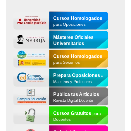
Cursos Homologados
para Oposiciones
Másteres Oficiales
Universitarios
Cursos Homologados
para Sexenios
Prepara Oposiciones
a
Maestros y Profesores
Publica tus Artículos
Revista Digital Docente
Cursos Gratuitos
para
Docentes