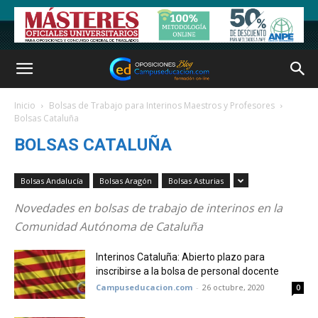
Inicio
Bolsas de Trabajo para Interinos Maestros y Profesores
Bolsas Cataluña
BOLSAS CATALUÑA
Bolsas Andalucía
Bolsas Aragón
Bolsas Asturias
Novedades en bolsas de trabajo de interinos en la
Comunidad Autónoma de Cataluña
Interinos Cataluña: Abierto plazo para
inscribirse a la bolsa de personal docente
Campuseducacion.com
-
26 octubre, 2020
0