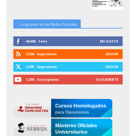
...o siguenos en las Redes Sociales
44,695
Fans
ME GUSTA
3,506
Seguidores
SEGUIR
2,075
Seguidores
SEGUIR
1,290
Suscriptores
SUSCRIBIRTE
Cursos Homologados
para Oposiciones
Másteres Oficiales
Universitarios