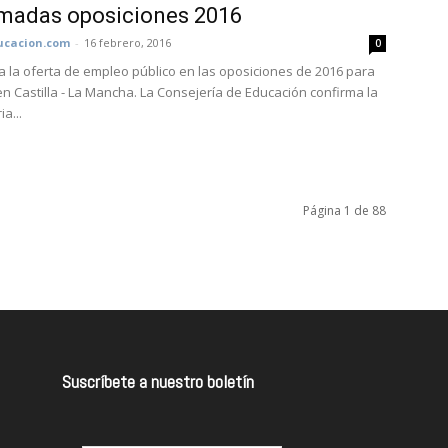
madas oposiciones 2016
cacion.com
-
16 febrero, 2016
0
 la oferta de empleo público en las oposiciones de 2016 para
n Castilla - La Mancha. La Consejería de Educación confirma la
a...
Página 1 de 88
Suscríbete a nuestro boletín