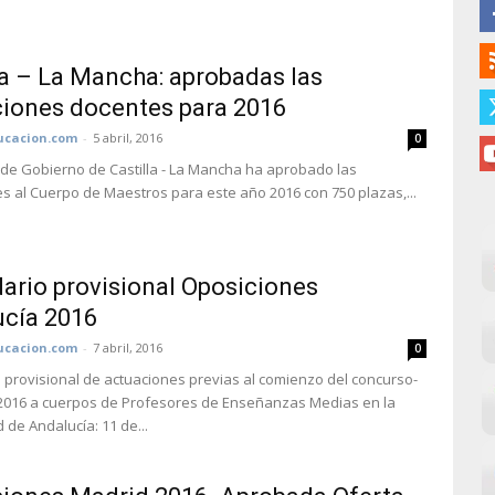
la – La Mancha: aprobadas las
iones docentes para 2016
cacion.com
-
5 abril, 2016
0
 de Gobierno de Castilla - La Mancha ha aprobado las
s al Cuerpo de Maestros para este año 2016 con 750 plazas,...
ario provisional Oposiciones
cía 2016
cacion.com
-
7 abril, 2016
0
 provisional de actuaciones previas al comienzo del concurso-
2016 a cuerpos de Profesores de Enseñanzas Medias en la
de Andalucía: 11 de...