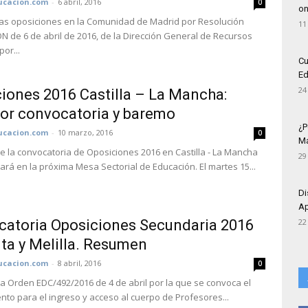
cacion.com
-
6 abril, 2016
0
on
s oposiciones en la Comunidad de Madrid por Resolución
11
 de 6 de abril de 2016, de la Dirección General de Recursos
or...
Cu
Ed
24
iones 2016 Castilla – La Mancha:
or convocatoria y baremo
¿P
cacion.com
-
10 marzo, 2016
0
Má
e la convocatoria de Oposiciones 2016 en Castilla - La Mancha
29
ará en la próxima Mesa Sectorial de Educación. El martes 15...
Di
Ap
atoria Oposiciones Secundaria 2016
22
ta y Melilla. Resumen
cacion.com
-
8 abril, 2016
0
la Orden EDC/492/2016 de 4 de abril por la que se convoca el
nto para el ingreso y acceso al cuerpo de Profesores...