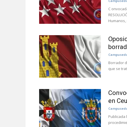
Campusedu
C onvocada
RESOLUCIÓN
Humanos, p
Oposic
borrad
Campusedu
Borrador d
que se trat
Convoc
en Ceu
Campusedu
Publicada 
procedimie