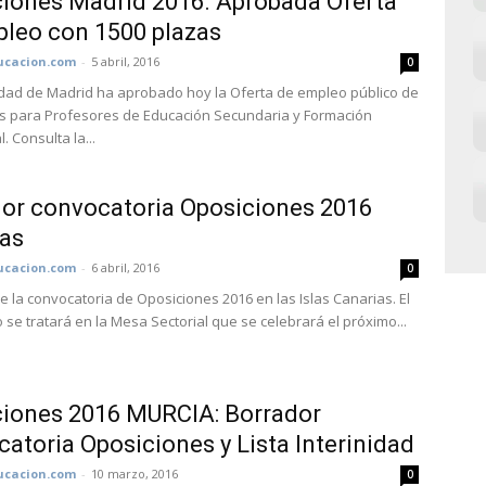
iones Madrid 2016. Aprobada Oferta
leo con 1500 plazas
cacion.com
-
5 abril, 2016
0
ad de Madrid ha aprobado hoy la Oferta de empleo público de
s para Profesores de Educación Secundaria y Formación
. Consulta la...
or convocatoria Oposiciones 2016
as
cacion.com
-
6 abril, 2016
0
e la convocatoria de Oposiciones 2016 en las Islas Canarias. El
se tratará en la Mesa Sectorial que se celebrará el próximo...
iones 2016 MURCIA: Borrador
atoria Oposiciones y Lista Interinidad
cacion.com
-
10 marzo, 2016
0