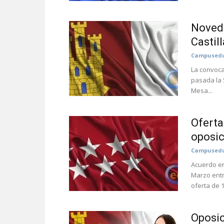
Noveda
Castil
Campusedu
La convoca
pasada la 
Mesa...
Oferta
oposi
Campusedu
Acuerdo en
Marzo entr
oferta de 1
Oposic