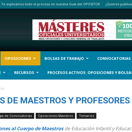
Te explicamos todo el proceso en nuestra Guía del OPOSITOR
¿Quieres publica
OPOSICIONES
BOLSAS DE TRABAJO
CONVOCATORIAS
E
RECURSOS
PROCESOS ACTIVOS: OPOSICIONES Y BOLSA
res
ES DE MAESTROS Y PROFESORES
pa de Convocatorias
Oposiciones Maestros
Temarios
ones al Cuerpo de Maestros
de Educación Infantil y Educac