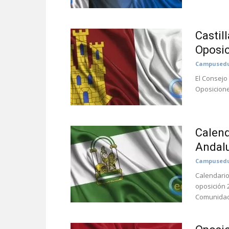
Castil
Oposic
Campusedu
El Consejo
Oposicione
Calend
Andalu
Campusedu
Calendario
oposición 
Comunidad 