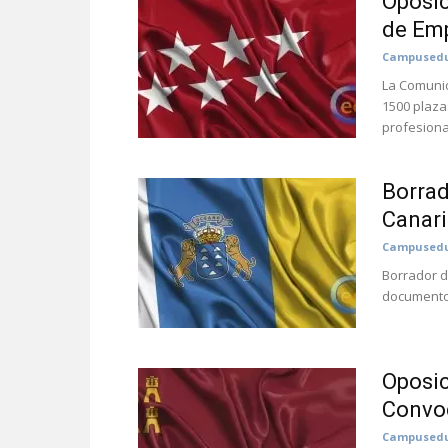
Oposic
de Emp
Campusedu
La Comunid
1500 plaza
profesional
Borrad
Canari
Campusedu
Borrador d
documento 
Oposic
Convoc
Campusedu