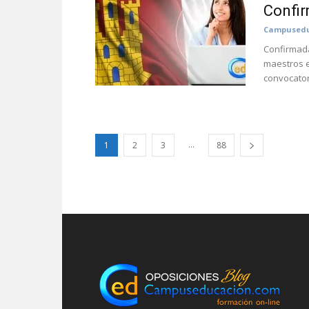
Confir
Campusedu
Confirmada
maestros e
convocatori
...
1
2
3
88