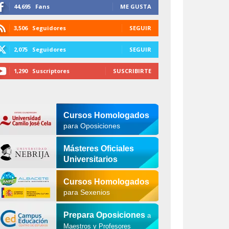
44,695
Fans
ME GUSTA
3,506
Seguidores
SEGUIR
2,075
Seguidores
SEGUIR
1,290
Suscriptores
SUSCRIBIRTE
Cursos Homologados
para Oposiciones
Másteres Oficiales
Universitarios
Cursos Homologados
para Sexenios
Prepara Oposiciones
a
Maestros y Profesores