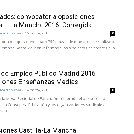
des: convocatoria oposiciones
la – La Mancha 2016. Corregida
cacion.com
-
15 marzo, 2016
0
toria de oposiciones para 750 plazas de maestros se realizará
Semana Santa. Así han informado los sindicatos asistentes a la
 de Empleo Público Madrid 2016:
ciones Enseñanzas Medias
cacion.com
-
14 marzo, 2016
0
 la Mesa Sectorial de Educación celebrada el pasado 11 de
e la Consejería Educación y las organizaciones sindicales:
500...
iones Castilla-La Mancha.