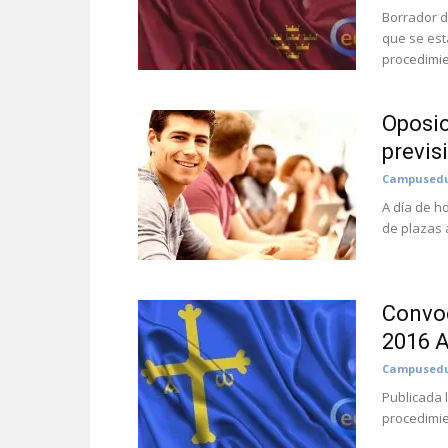
Borrador d
que se est
procedimie
Oposic
previs
Campusedu
A día de h
de plazas 
Convo
2016 A
Campusedu
Publicada 
procedimie