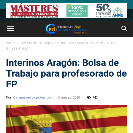
Inicio
Bolsas de Trabajo para Interinos Maestros y Profesores
Bolsas Aragón
Interinos Aragón: Bolsa de
Trabajo para profesorado de
FP
Por
Campuseducacion.com
-
5 marzo, 2020
740