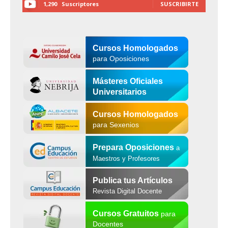
1,290
Suscriptores
SUSCRIBIRTE
Cursos Homologados
para Oposiciones
Másteres Oficiales
Universitarios
Cursos Homologados
para Sexenios
Prepara Oposiciones
a
Maestros y Profesores
Publica tus Artículos
Revista Digital Docente
Cursos Gratuitos
para
Docentes