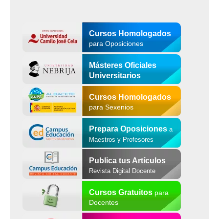
Cursos Homologados
para Oposiciones
Másteres Oficiales
Universitarios
Cursos Homologados
para Sexenios
Prepara Oposiciones
a
Maestros y Profesores
Publica tus Artículos
Revista Digital Docente
Cursos Gratuitos
para
Docentes