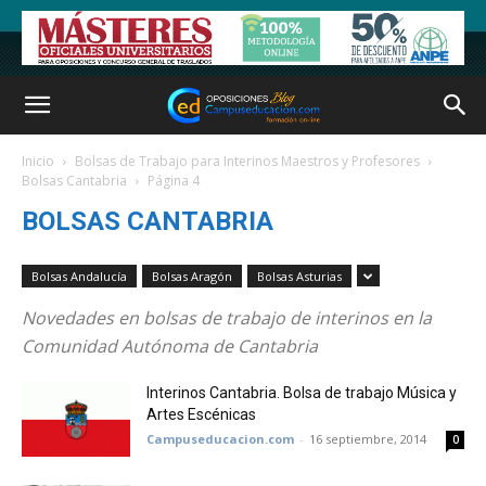
Inicio
Bolsas de Trabajo para Interinos Maestros y Profesores
Bolsas Cantabria
Página 4
BOLSAS CANTABRIA
Bolsas Andalucía
Bolsas Aragón
Bolsas Asturias
Novedades en bolsas de trabajo de interinos en la
Comunidad Autónoma de Cantabria
Interinos Cantabria. Bolsa de trabajo Música y
Artes Escénicas
Campuseducacion.com
-
16 septiembre, 2014
0