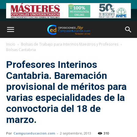
Inicio
Bolsas de Trabajo para Interinos Maestros y Profesores
Bolsas Cantabria
Profesores Interinos
Cantabria. Baremación
provisional de méritos para
varias especialidades de la
convoctoria del 18 de
marzo.
Por
Campuseducacion.com
-
2 septiembre, 2013
310