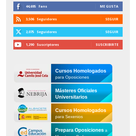
44,695
Fans
ME GUSTA
3,506
Seguidores
SEGUIR
2,075
Seguidores
SEGUIR
1,290
Suscriptores
SUSCRIBIRTE
Cursos Homologados
para Oposiciones
Másteres Oficiales
Universitarios
Cursos Homologados
para Sexenios
Prepara Oposiciones
a