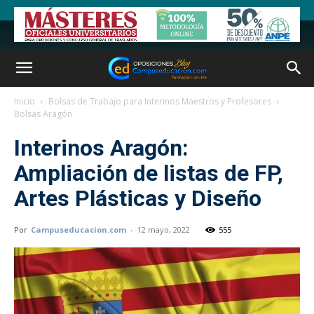
Inicio
Bolsas de Trabajo para Interinos Maestros y Profesores
Bolsas Aragón
Interinos Aragón:
Ampliación de listas de FP,
Artes Plásticas y Diseño
Por
Campuseducacion.com
-
12 mayo, 2022
555