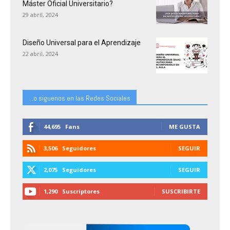
Máster Oficial Universitario?
29 abril, 2024
Diseño Universal para el Aprendizaje
22 abril, 2024
...o siguenos en las Redes Sociales
44,695
Fans
ME GUSTA
3,506
Seguidores
SEGUIR
2,075
Seguidores
SEGUIR
1,290
Suscriptores
SUSCRIBIRTE