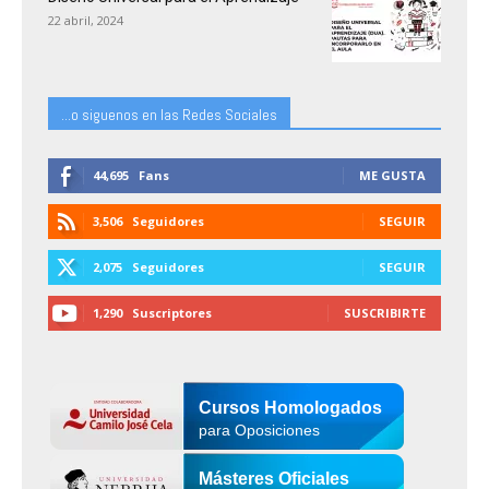
22 abril, 2024
...o siguenos en las Redes Sociales
44,695
Fans
ME GUSTA
3,506
Seguidores
SEGUIR
2,075
Seguidores
SEGUIR
1,290
Suscriptores
SUSCRIBIRTE
Cursos Homologados
para Oposiciones
Másteres Oficiales