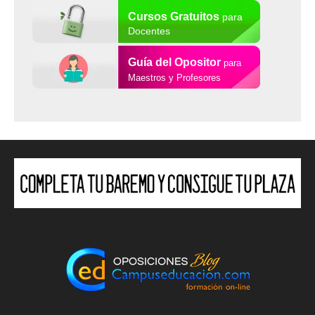
Cursos Gratuitos
para
Docentes
Guía del Opositor
para
Maestros y Profesores