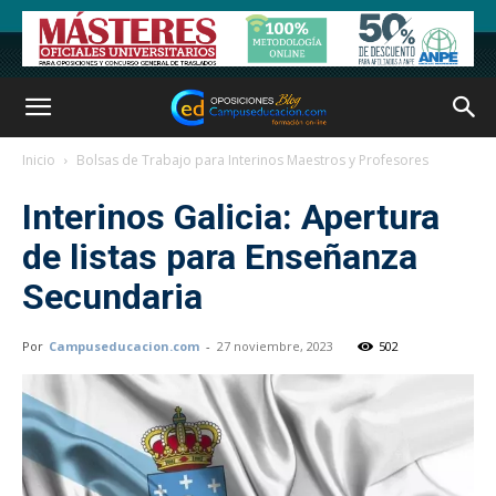
Inicio
Bolsas de Trabajo para Interinos Maestros y Profesores
Interinos Galicia: Apertura
de listas para Enseñanza
Secundaria
Por
Campuseducacion.com
-
27 noviembre, 2023
502