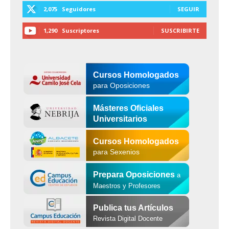
2,075
Seguidores
SEGUIR
1,290
Suscriptores
SUSCRIBIRTE
Cursos Homologados
para Oposiciones
Másteres Oficiales
Universitarios
Cursos Homologados
para Sexenios
Prepara Oposiciones
a
Maestros y Profesores
Publica tus Artículos
Revista Digital Docente