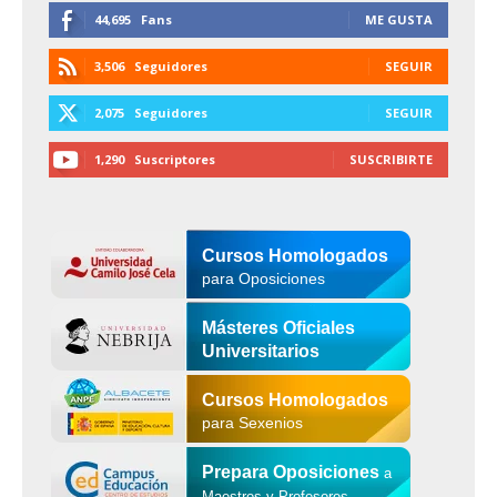
44,695
Fans
ME GUSTA
3,506
Seguidores
SEGUIR
2,075
Seguidores
SEGUIR
1,290
Suscriptores
SUSCRIBIRTE
Cursos Homologados
para Oposiciones
Másteres Oficiales
Universitarios
Cursos Homologados
para Sexenios
Prepara Oposiciones
a
Maestros y Profesores