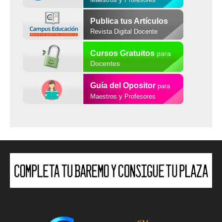
Publica tus Artículos
Revista Digital Docente
Cursos Gratuitos
para
Docentes
Guía del Opositor
para
Maestros y Profesores