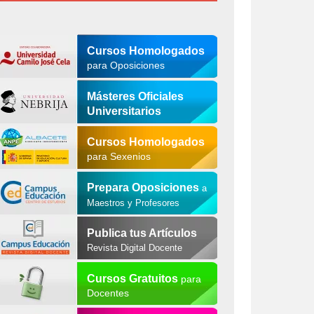
Cursos Homologados
para Oposiciones
Másteres Oficiales
Universitarios
Cursos Homologados
para Sexenios
Prepara Oposiciones
a
Maestros y Profesores
Publica tus Artículos
Revista Digital Docente
Cursos Gratuitos
para
Docentes