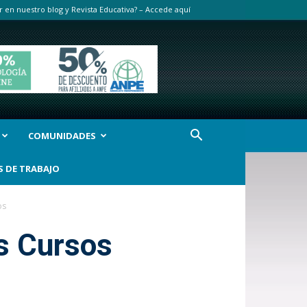
r en nuestro blog y Revista Educativa? – Accede aquí
COMUNIDADES
S DE TRABAJO
os
os Cursos