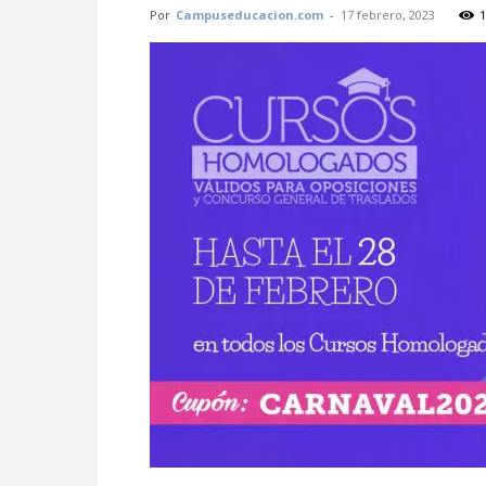
Por
Campuseducacion.com
-
17 febrero, 2023
1