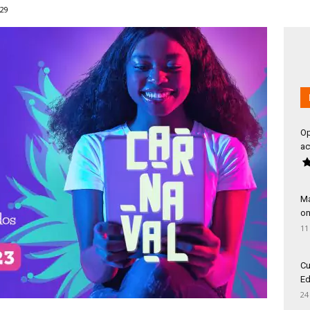
29
Op
ac
Má
on
11
Cu
Ed
24