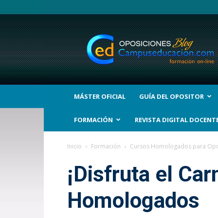
BLOG
Noticias
Oposiciones
y
bolsas
Trabajo
Interinos.
MÁSTER OFICIAL
GUÍA DEL OPOSITOR
Campuseducacion.com
FORMACIÓN
REVISTA DIGITAL DOCENT
Inicio
Formación
Cursos Homologados para Opo
¡Disfruta el Ca
Homologados