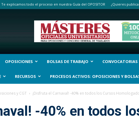
Te explicamos todo el proceso en nuestra Guía del OPOSITOR
¿Quieres publica
OPOSICIONES
BOLSAS DE TRABAJO
CONVOCATORIAS
E
RECURSOS
PROCESOS ACTIVOS: OPOSICIONES Y BOLSA
siciones y CGT
¡Disfruta el Carnaval! -40% en todos los Cursos Homologad
rnaval! -40% en todos l