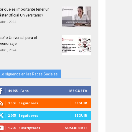
or qué es importante tener un
ster Oficial Universitario?
 abril, 2024
seño Universal para el
rendizaje
 abril, 2024
...o siguenos en las Redes Sociales
44,695
Fans
ME GUSTA
3,506
Seguidores
SEGUIR
2,075
Seguidores
SEGUIR
1,290
Suscriptores
SUSCRIBIRTE