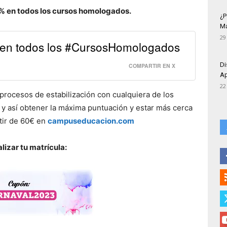
0% en todos los cursos homologados.
¿P
Má
29
0% en todos los #CursosHomologados
Di
COMPARTIR EN X
Ap
22
procesos de estabilización con cualquiera de los
 así obtener la máxima puntuación y estar más cerca
rtir de 60€ en
campuseducacion.com
alizar tu matrícula: