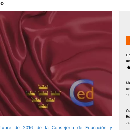
860
Op
ac
Má
on
11
Cu
Ed
24
ubre de 2016, de la Consejería de Educación y