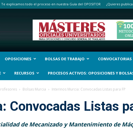
Te explicamos todo el proceso en nuestra Guía del OPOSITOR
¿Quieres publica
OPOSICIONES
BOLSAS DE TRABAJO
CONVOCATORIAS
E
RECURSOS
PROCESOS ACTIVOS: OPOSICIONES Y BOLSA
Profesores
Bolsas Murcia
Interinos Murcia: Convocadas Listas para FP
a: Convocadas Listas p
ialidad de Mecanizado y Mantenimiento de Má