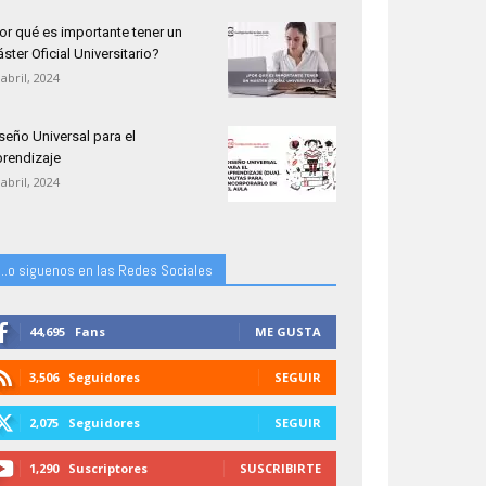
or qué es importante tener un
ster Oficial Universitario?
 abril, 2024
seño Universal para el
rendizaje
 abril, 2024
...o siguenos en las Redes Sociales
44,695
Fans
ME GUSTA
3,506
Seguidores
SEGUIR
2,075
Seguidores
SEGUIR
1,290
Suscriptores
SUSCRIBIRTE