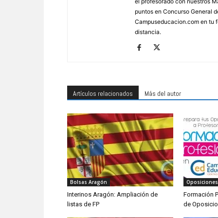
el profesorado con nuestros Má
puntos en Concurso General d
Campuseducacion.com en tu fo
distancia.
Artículos relacionados
Más del autor
Bolsas Aragón
Oposiciones
Interinos Aragón: Ampliación de
Formación P
listas de FP
de Oposici