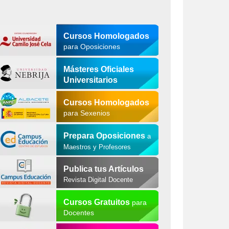
Cursos Homologados
para Oposiciones
Másteres Oficiales
Universitarios
Cursos Homologados
para Sexenios
Prepara Oposiciones
a
Maestros y Profesores
Publica tus Artículos
Revista Digital Docente
Cursos Gratuitos
para
Docentes