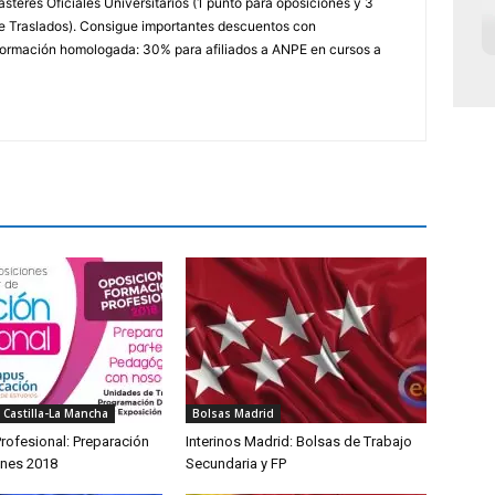
steres Oficiales Universitarios (1 punto para oposiciones y 3
e Traslados). Consigue importantes descuentos con
rmación homologada: 30% para afiliados a ANPE en cursos a
 Castilla-La Mancha
Bolsas Madrid
rofesional: Preparación
Interinos Madrid: Bolsas de Trabajo
ones 2018
Secundaria y FP