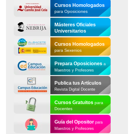
Cursos Homologados
para Oposiciones
Másteres Oficiales
Universitarios
Cursos Homologados
para Sexenios
Prepara Oposiciones
a
Maestros y Profesores
Publica tus Artículos
Revista Digital Docente
Cursos Gratuitos
para
Docentes
Guía del Opositor
para
Maestros y Profesores