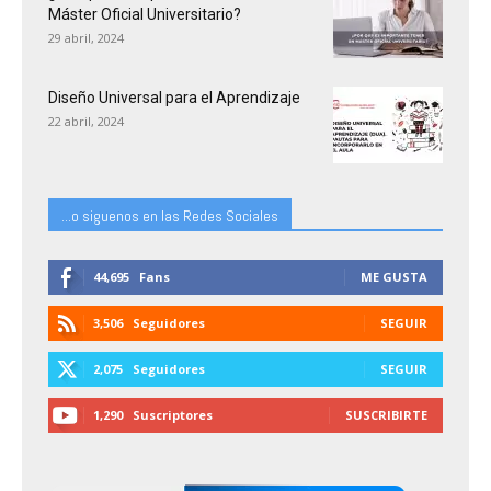
Máster Oficial Universitario?
29 abril, 2024
Diseño Universal para el Aprendizaje
22 abril, 2024
...o siguenos en las Redes Sociales
44,695
Fans
ME GUSTA
3,506
Seguidores
SEGUIR
2,075
Seguidores
SEGUIR
1,290
Suscriptores
SUSCRIBIRTE