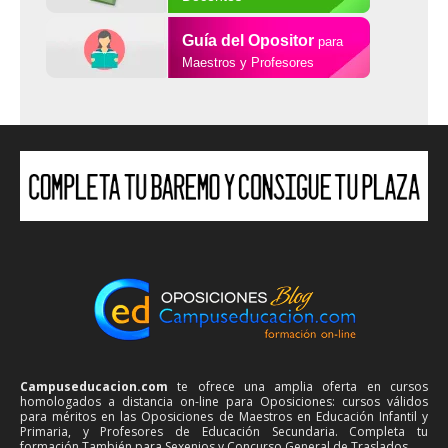
Guía del Opositor
para
Maestros y Profesores
Campuseducacion.com
te ofrece una amplia oferta en cursos
homologados a distancia on-line para Oposiciones: cursos válidos
para méritos en las Oposiciones de Maestros en Educación Infantil y
Primaria, y Profesores de Educación Secundaria. Completa tu
formación También para Sexenios y Concurso General de Traslados.