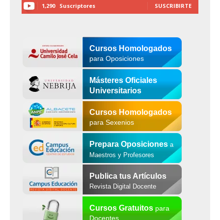
1,290
Suscriptores
SUSCRIBIRTE
Cursos Homologados
para Oposiciones
Másteres Oficiales
Universitarios
Cursos Homologados
para Sexenios
Prepara Oposiciones
a
Maestros y Profesores
Publica tus Artículos
Revista Digital Docente
Cursos Gratuitos
para
Docentes