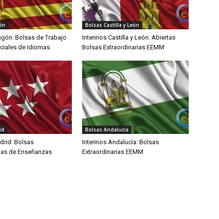
ón
Bolsas Castilla y León
agón: Bolsas de Trabajo
Interinos Castilla y León: Abiertas
iciales de Idiomas
Bolsas Extraordinarias EEMM
id
Bolsas Andalucía
drid: Bolsas
Interinos Andalucía: Bolsas
rias de Enseñanzas
Extraordinarias EEMM