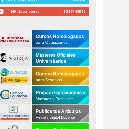
1,290
Suscriptores
SUSCRIBIRTE
Cursos Homologados
para Oposiciones
Másteres Oficiales
Universitarios
Cursos Homologados
para Sexenios
Prepara Oposiciones
a
Maestros y Profesores
Publica tus Artículos
Revista Digital Docente