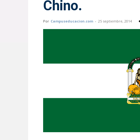
Chino.
Por
Campuseducacion.com
-
25 septiembre, 2014