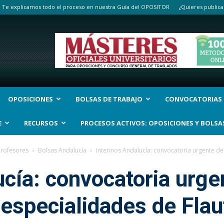
Te explicamos todo el proceso en nuestra Guía del OPOSITOR
¿Quieres publica
OPOSICIONES
BOLSAS DE TRABAJO
CONVOCATORIAS
E
RECURSOS
PROCESOS ACTIVOS: OPOSICIONES Y BOLSA
Profesores
Bolsas Andalucía
Interinos Andalucía: convocatoria urgente de
ucía: convocatoria urge
 especialidades de Flau