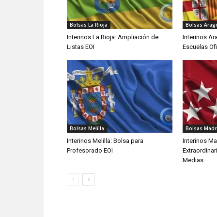
Bolsas La Rioja
Bolsas Arag
Interinos La Rioja: Ampliación de
Interinos Ar
Listas EOI
Escuelas Of
Bolsas Melilla
Bolsas Madr
Interinos Melilla: Bolsa para
Interinos Ma
Profesorado EOI
Extraordina
Medias