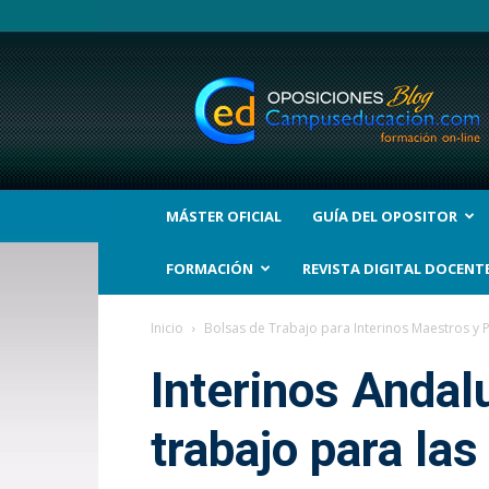
BLOG
Noticias
Oposiciones
y
bolsas
Trabajo
Interinos.
MÁSTER OFICIAL
GUÍA DEL OPOSITOR
Campuseducacion.com
FORMACIÓN
REVISTA DIGITAL DOCENT
Inicio
Bolsas de Trabajo para Interinos Maestros y 
Interinos Andal
trabajo para las