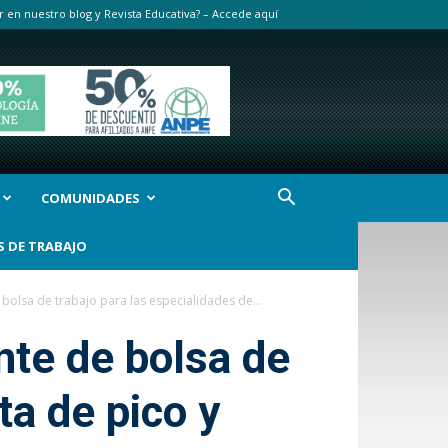
r en nuestro blog y Revista Educativa? – Accede aquí
COMUNIDADES
S DE TRABAJO
 bolsa de trabajo para las especialidades de...
nte de bolsa de
ta de pico y