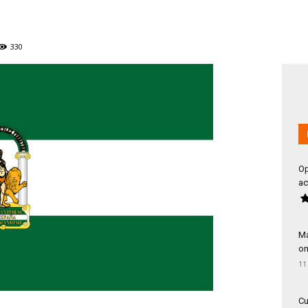
330
Op
ac
Má
on
11
Cu