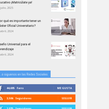
ucativo ¡Matricúlate ya!
 julio, 2025
or qué es importante tener un
ster Oficial Universitario?
 abril, 2024
seño Universal para el
rendizaje
 abril, 2024
...o siguenos en las Redes Sociales
44,695
Fans
ME GUSTA
3,506
Seguidores
SEGUIR
2,075
Seguidores
SEGUIR