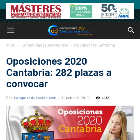
Inicio
Comunidades Autónomas
Oposiciones Cantabria
Oposiciones 2020
Cantabria: 282 plazas a
convocar
Por
Campuseducacion.com
-
31 octubre, 2019
4412