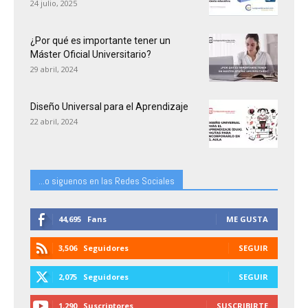
24 julio, 2025
¿Por qué es importante tener un
Máster Oficial Universitario?
29 abril, 2024
Diseño Universal para el Aprendizaje
22 abril, 2024
...o siguenos en las Redes Sociales
44,695
Fans
ME GUSTA
3,506
Seguidores
SEGUIR
2,075
Seguidores
SEGUIR
1,290
Suscriptores
SUSCRIBIRTE