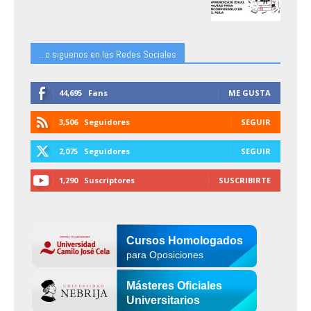
...o siguenos en las Redes Sociales
44,695
Fans
ME GUSTA
3,506
Seguidores
SEGUIR
2,075
Seguidores
SEGUIR
1,290
Suscriptores
SUSCRIBIRTE
Cursos Homologados
para Oposiciones
Másteres Oficiales
Universitarios