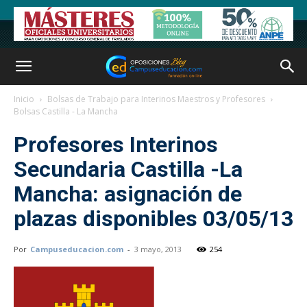
Inicio
Bolsas de Trabajo para Interinos Maestros y Profesores
Bolsas Castilla - La Mancha
Profesores Interinos
Secundaria Castilla -La
Mancha: asignación de
plazas disponibles 03/05/13
Por
Campuseducacion.com
-
3 mayo, 2013
254