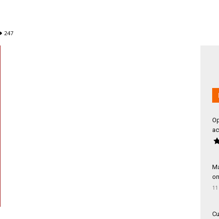
247
Op
ac
Má
on
11
Cu