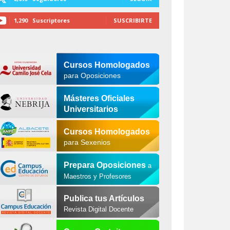
1,290
Suscriptores
SUSCRIBIRTE
Cursos Homologados
para Oposiciones
Másteres Oficiales
Universitarios
Cursos Homologados
para Sexenios
Prepara Oposiciones
a
Maestros y Profesores
Publica tus Artículos
Revista Digital Docente