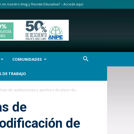
r en nuestro blog y Revista Educativa? – Accede aquí
COMUNIDADES
S DE TRABAJO
lsas de sustituciones y apertura de plazo de...
as de
odificación de