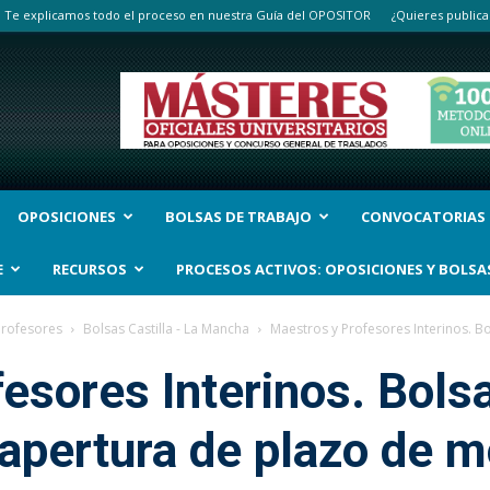
Te explicamos todo el proceso en nuestra Guía del OPOSITOR
¿Quieres publica
OPOSICIONES
BOLSAS DE TRABAJO
CONVOCATORIAS
E
RECURSOS
PROCESOS ACTIVOS: OPOSICIONES Y BOLSA
Profesores
Bolsas Castilla - La Mancha
Maestros y Profesores Interinos. Bo
esores Interinos. Bols
 apertura de plazo de m