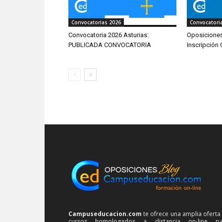
Convocatorias 2026
Convocatori
Convocatoria 2026 Asturias:
Oposiciones
PUBLICADA CONVOCATORIA
Inscripción
Campuseducacion.com
te ofrece una amplia oferta
cursos homologados a distancia on-line pa