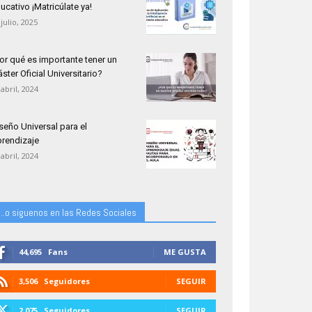
ucativo ¡Matricúlate ya!
 julio, 2025
or qué es importante tener un
ster Oficial Universitario?
 abril, 2024
seño Universal para el
rendizaje
 abril, 2024
...o siguenos en las Redes Sociales
44,695
Fans
ME GUSTA
3,506
Seguidores
SEGUIR
2,075
Seguidores
SEGUIR