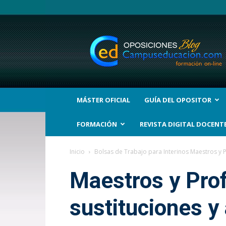
BLOG
Noticias
Oposiciones
y
bolsas
Trabajo
Interinos.
MÁSTER OFICIAL
GUÍA DEL OPOSITOR
Campuseducacion.com
FORMACIÓN
REVISTA DIGITAL DOCENT
Inicio
Bolsas de Trabajo para Interinos Maestros y 
Maestros y Prof
sustituciones y