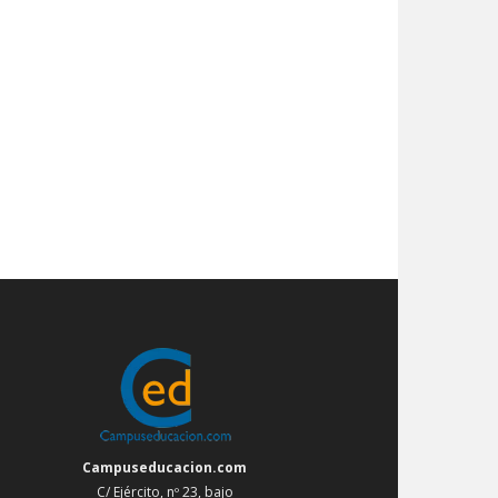
Campuseducacion.com
C/ Ejército, nº 23, bajo