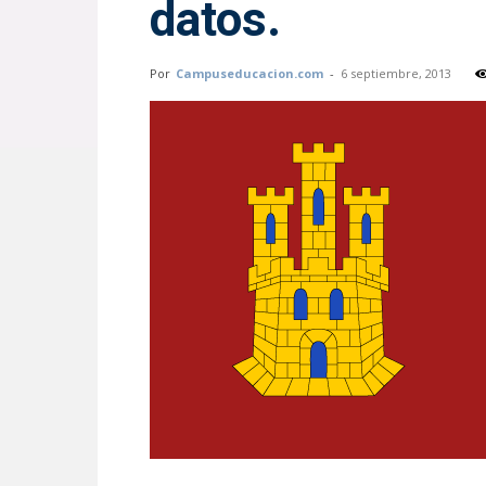
datos.
Por
Campuseducacion.com
-
6 septiembre, 2013