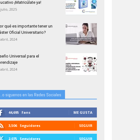
ucativo ¡Matricúlate ya!
 julio, 2025
or qué es importante tener un
ster Oficial Universitario?
 abril, 2024
seño Universal para el
rendizaje
 abril, 2024
...o siguenos en las Redes Sociales
44,695
Fans
ME GUSTA
3,506
Seguidores
SEGUIR
2,075
Seguidores
SEGUIR