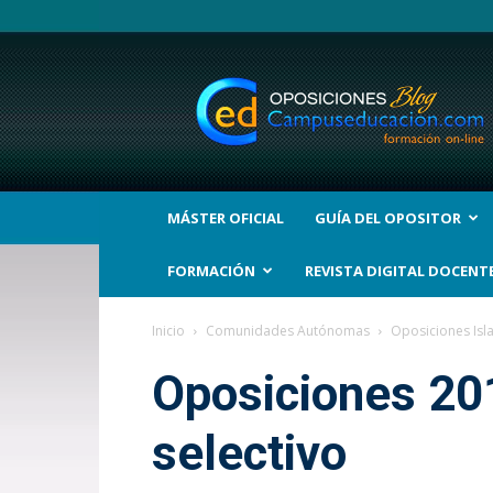
BLOG
Noticias
Oposiciones
y
bolsas
Trabajo
Interinos.
MÁSTER OFICIAL
GUÍA DEL OPOSITOR
Campuseducacion.com
FORMACIÓN
REVISTA DIGITAL DOCENT
Inicio
Comunidades Autónomas
Oposiciones Isl
Oposiciones 20
selectivo