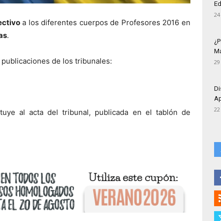
Ed
24
ectivo
a los diferentes cuerpos de Profesores 2016 en
as
.
¿P
Má
 publicaciones de los tribunales:
29
Di
Ap
22
tuye al acta del tribunal, publicada en el tablón de