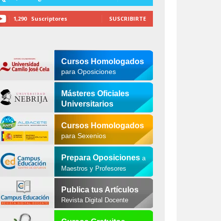
1,290
Suscriptores
SUSCRIBIRTE
Cursos Homologados
para Oposiciones
Másteres Oficiales
Universitarios
Cursos Homologados
para Sexenios
Prepara Oposiciones
a
Maestros y Profesores
Publica tus Artículos
Revista Digital Docente