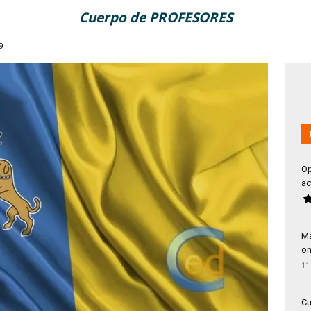
Cuerpo de PROFESORES
9
Op
ac
Má
on
11
Cu