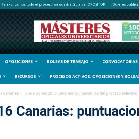
Te explicamos todo el proceso en nuestra Guía del OPOSITOR
¿Quieres publica
OPOSICIONES
BOLSAS DE TRABAJO
CONVOCATORIAS
E
RECURSOS
PROCESOS ACTIVOS: OPOSICIONES Y BOLSA
as Canarias
Oposiciones 2016 Canarias: puntuaciones del proceso selectivo
16 Canarias: puntuacio