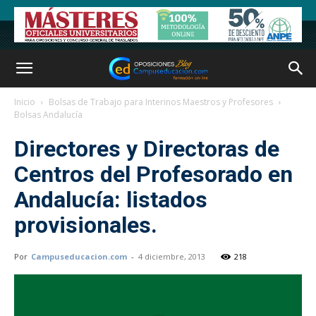
Inicio
Bolsas de Trabajo para Interinos Maestros y Profesores
Bolsas Andalucía
Directores y Directoras de
Centros del Profesorado en
Andalucía: listados
provisionales.
Por
Campuseducacion.com
-
4 diciembre, 2013
218