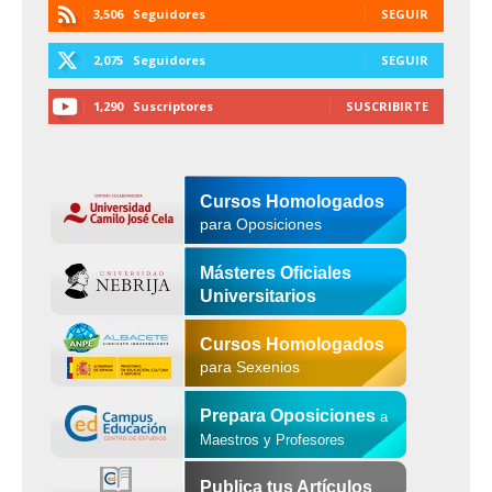
3,506
Seguidores
SEGUIR
2,075
Seguidores
SEGUIR
1,290
Suscriptores
SUSCRIBIRTE
Cursos Homologados
para Oposiciones
Másteres Oficiales
Universitarios
Cursos Homologados
para Sexenios
Prepara Oposiciones
a
Maestros y Profesores
Publica tus Artículos