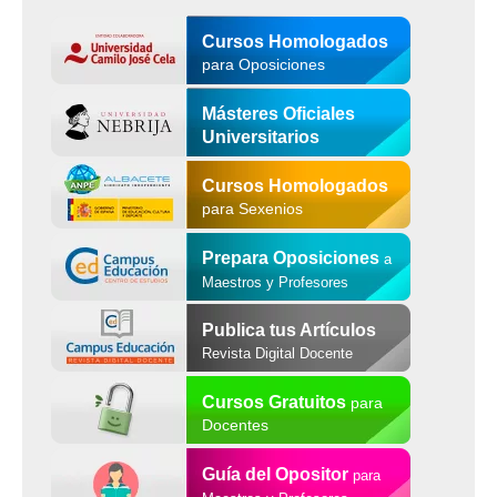
Cursos Homologados
para Oposiciones
Másteres Oficiales
Universitarios
Cursos Homologados
para Sexenios
Prepara Oposiciones
a
Maestros y Profesores
Publica tus Artículos
Revista Digital Docente
Cursos Gratuitos
para
Docentes
Guía del Opositor
para