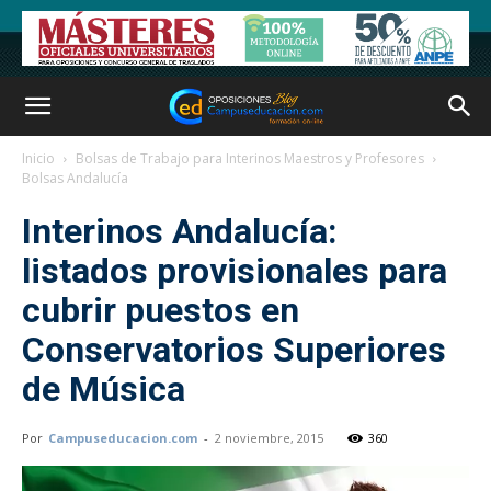
Inicio
Bolsas de Trabajo para Interinos Maestros y Profesores
Bolsas Andalucía
Interinos Andalucía:
listados provisionales para
cubrir puestos en
Conservatorios Superiores
de Música
Por
Campuseducacion.com
-
2 noviembre, 2015
360