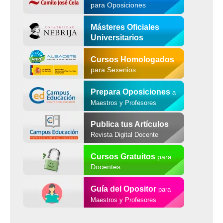
para Oposiciones
Másteres Oficiales
Universitarios
Cursos Homologados
para Sexenios
Prepara Oposiciones
a
Maestros y Profesores
Publica tus Artículos
Revista Digital Docente
Cursos Gratuitos
para
Docentes
Guía del Opositor
para
Maestros y Profesores