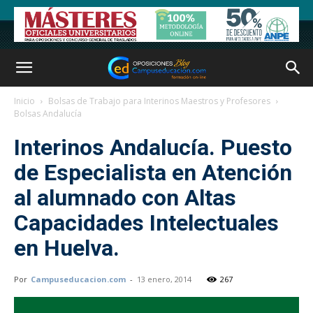
Inicio
Bolsas de Trabajo para Interinos Maestros y Profesores
Bolsas Andalucía
Interinos Andalucía. Puesto
de Especialista en Atención
al alumnado con Altas
Capacidades Intelectuales
en Huelva.
Por
Campuseducacion.com
-
13 enero, 2014
267