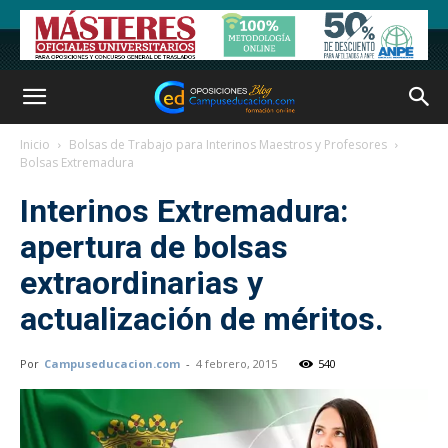
Inicio
Bolsas de Trabajo para Interinos Maestros y Profesores
Bolsas Extremadura
Interinos Extremadura:
apertura de bolsas
extraordinarias y
actualización de méritos.
Por
Campuseducacion.com
-
4 febrero, 2015
540