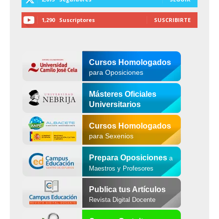
1,290
Suscriptores
SUSCRIBIRTE
Cursos Homologados
para Oposiciones
Másteres Oficiales
Universitarios
Cursos Homologados
para Sexenios
Prepara Oposiciones
a
Maestros y Profesores
Publica tus Artículos
Revista Digital Docente