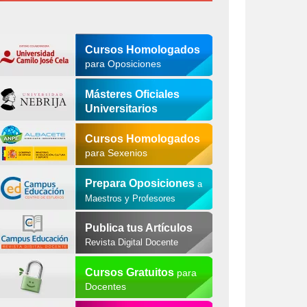
Cursos Homologados
para Oposiciones
Másteres Oficiales
Universitarios
Cursos Homologados
para Sexenios
Prepara Oposiciones
a
Maestros y Profesores
Publica tus Artículos
Revista Digital Docente
Cursos Gratuitos
para
Docentes