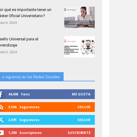
or qué es importante tener un
ster Oficial Universitario?
 abril, 2024
seño Universal para el
rendizaje
 abril, 2024
...o siguenos en las Redes Sociales
44,695
Fans
ME GUSTA
3,506
Seguidores
SEGUIR
2,075
Seguidores
SEGUIR
1,290
Suscriptores
SUSCRIBIRTE