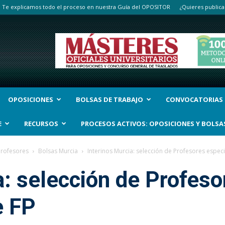
Te explicamos todo el proceso en nuestra Guía del OPOSITOR
¿Quieres publica
OPOSICIONES
BOLSAS DE TRABAJO
CONVOCATORIAS
E
RECURSOS
PROCESOS ACTIVOS: OPOSICIONES Y BOLSA
Profesores
Bolsas Murcia
Interinos Murcia: selección de Profesores especi
a: selección de Profeso
e FP