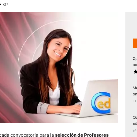
727
Op
ac
Má
on
11
Cu
Ed
24
icada convocatoria para la
selección de Profesores