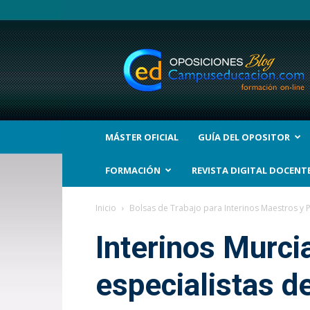
BLOG
Noticias
Oposiciones
y
bolsas
Trabajo
Interinos.
MÁSTER OFICIAL
GUÍA DEL OPOSITOR
Campuseducacion.com
FORMACIÓN
REVISTA DIGITAL DOCENT
Inicio
Bolsas de Trabajo para Interinos Maestros y 
Interinos Murci
especialistas d