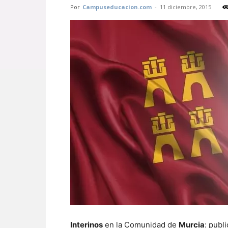
Por
Campuseducacion.com
-
11 diciembre, 2015
Interinos
en la Comunidad de
Murcia
: publ