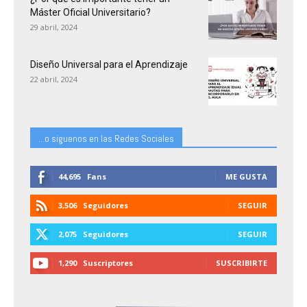
Máster Oficial Universitario?
29 abril, 2024
Diseño Universal para el Aprendizaje
22 abril, 2024
...o siguenos en las Redes Sociales
44,695
Fans
ME GUSTA
3,506
Seguidores
SEGUIR
2,075
Seguidores
SEGUIR
1,290
Suscriptores
SUSCRIBIRTE