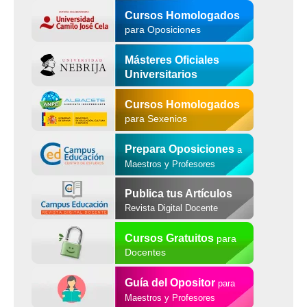
Cursos Homologados
para Oposiciones
Másteres Oficiales
Universitarios
Cursos Homologados
para Sexenios
Prepara Oposiciones
a
Maestros y Profesores
Publica tus Artículos
Revista Digital Docente
Cursos Gratuitos
para
Docentes
Guía del Opositor
para
Maestros y Profesores