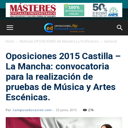
Inicio
Noticias OPOSICIONES de Maestros y Profesores
General
Oposiciones 2015 Castilla –
La Mancha: convocatoria
para la realización de
pruebas de Música y Artes
Escénicas.
Por
Campuseducacion.com
-
23 junio, 2015
276