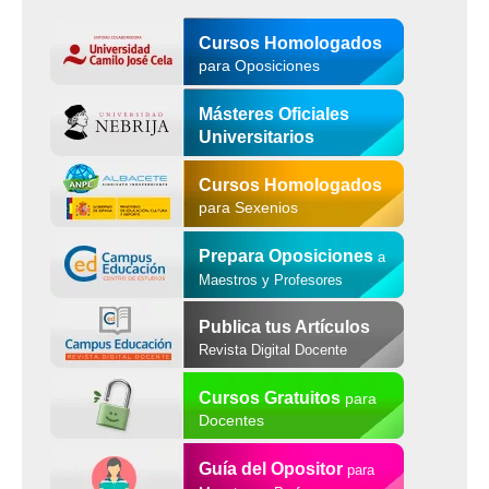
Cursos Homologados
para Oposiciones
Másteres Oficiales
Universitarios
Cursos Homologados
para Sexenios
Prepara Oposiciones
a
Maestros y Profesores
Publica tus Artículos
Revista Digital Docente
Cursos Gratuitos
para
Docentes
Guía del Opositor
para