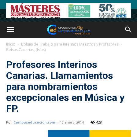
Inicio
Bolsas de Trabajo para Interinos Maestros y Profesores
Bolsas Canarias, (Islas)
Profesores Interinos
Canarias. Llamamientos
para nombramientos
excepcionales en Música y
FP.
Por
Campuseducacion.com
-
10 enero, 2014
428