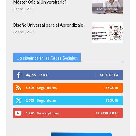
Máster Oficial Universitario?
29 abril, 2024
Diseño Universal para el Aprendizaje
22 abril, 2024
...o siguenos en las Redes Sociales
44,695
Fans
ME GUSTA
3,506
Seguidores
SEGUIR
2,075
Seguidores
SEGUIR
1,290
Suscriptores
SUSCRIBIRTE