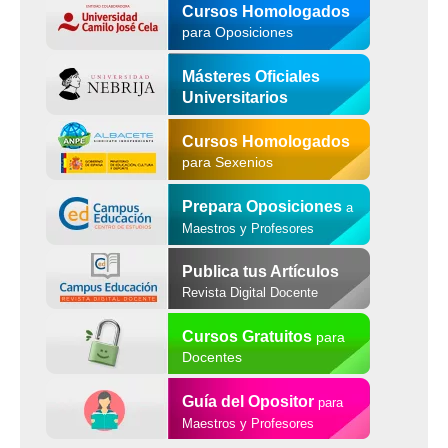
Cursos Homologados
para Oposiciones
Másteres Oficiales
Universitarios
Cursos Homologados
para Sexenios
Prepara Oposiciones
a
Maestros y Profesores
Publica tus Artículos
Revista Digital Docente
Cursos Gratuitos
para
Docentes
Guía del Opositor
para
Maestros y Profesores