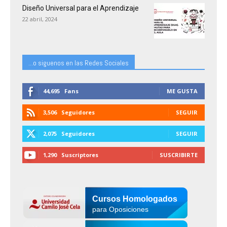
Diseño Universal para el Aprendizaje
22 abril, 2024
...o siguenos en las Redes Sociales
44,695
Fans
ME GUSTA
3,506
Seguidores
SEGUIR
2,075
Seguidores
SEGUIR
1,290
Suscriptores
SUSCRIBIRTE
Cursos Homologados
para Oposiciones