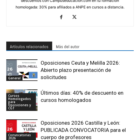
descuentos con Campuseducacion.com en tu formación
homologada: 30% para afiliados a ANPE en cursos a distancia.
Artículos relacionados
Más del autor
Oposiciones Ceuta y Melilla 2026:
Abierto plazo presentación de
solicitudes
General
Últimos días: 40% de descuento en
Cursos
Homologados
cursos homologados
para
Oposiciones y
CGT
Oposiciones 2026 Castilla y León:
PUBLICADA CONVOCATORIA para el
Convocatorias
cuerpo de profesores
2026