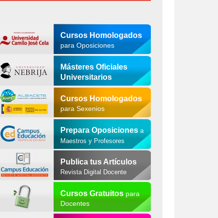
Cursos Homologados
para Oposiciones
Másteres Oficiales
Universitarios
Cursos Homologados
para Sexenios
Prepara Oposiciones
a
Maestros y Profesores
Publica tus Artículos
Revista Digital Docente
Cursos Gratuitos
para
Docentes