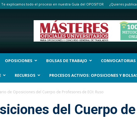
Te explicamos todo el proceso en nuestra Guía del OPOSITOR
¿Quieres publica
OPOSICIONES
BOLSAS DE TRABAJO
CONVOCATORIAS
E
RECURSOS
PROCESOS ACTIVOS: OPOSICIONES Y BOLSA
rio de Oposiciones del Cuerpo de Profesores de EOI: Ruso
siciones del Cuerpo de