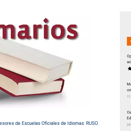
Op
ac
Má
on
11
Cu
Ed
esores de Escuelas Oficiales de Idiomas: RUSO.
24