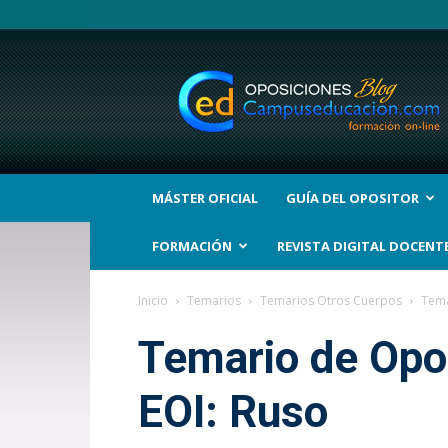
BLOG
Noticias
Oposiciones
y
bolsas
Trabajo
Interinos.
MÁSTER OFICIAL
GUÍA DEL OPOSITOR
Campuseducacion.com
FORMACIÓN
REVISTA DIGITAL DOCENT
Inicio
Temarios
Temarios Otros Cuerpos
Tema
Temario de Opo
EOI: Ruso