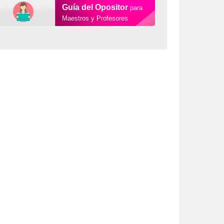
Guía del Opositor
para
Maestros y Profesores