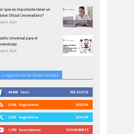
or qué es importante tener un
ster Oficial Universitario?
 abril, 2024
seño Universal para el
rendizaje
 abril, 2024
...o siguenos en las Redes Sociales
44,695
Fans
ME GUSTA
3,506
Seguidores
SEGUIR
2,075
Seguidores
SEGUIR
1,290
Suscriptores
SUSCRIBIRTE