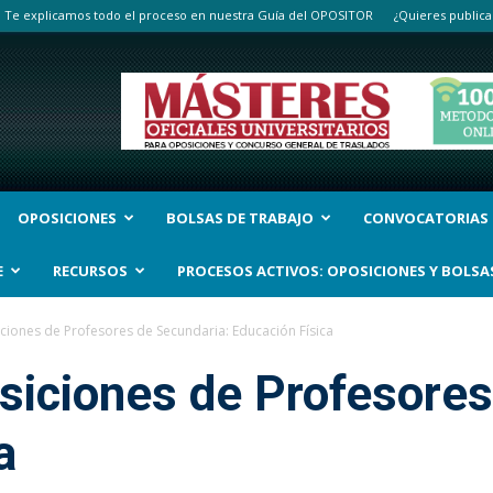
Te explicamos todo el proceso en nuestra Guía del OPOSITOR
¿Quieres publica
OPOSICIONES
BOLSAS DE TRABAJO
CONVOCATORIAS
E
RECURSOS
PROCESOS ACTIVOS: OPOSICIONES Y BOLSA
iones de Profesores de Secundaria: Educación Física
siciones de Profesores
a