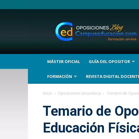
BLOG
Noticias
Oposiciones
y
bolsas
Trabajo
Interinos.
MÁSTER OFICIAL
GUÍA DEL OPOSITOR
Campuseducacion.com
FORMACIÓN
REVISTA DIGITAL DOCENT
Inicio
Oposiciones Secundaria
Temario de Oposic
Temario de Opo
Educación Físic