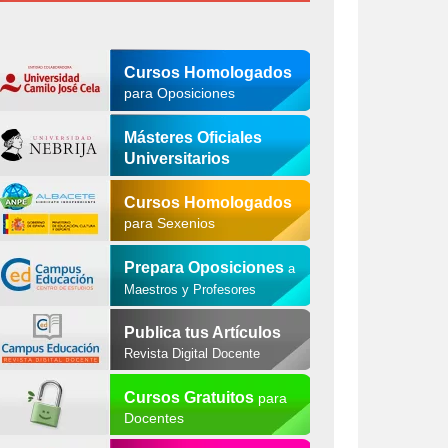
Cursos Homologados
para Oposiciones
Másteres Oficiales
Universitarios
Cursos Homologados
para Sexenios
Prepara Oposiciones
a
Maestros y Profesores
Publica tus Artículos
Revista Digital Docente
Cursos Gratuitos
para
Docentes