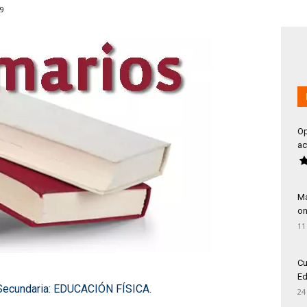
9
Op
ac
Má
on
11
Cu
Ed
Secundaria: EDUCACIÓN FÍSICA.
24